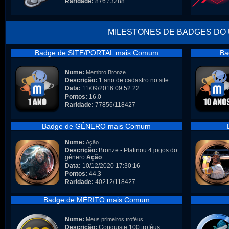
Raridade:
876 / 3288
MILESTONES DE BADGES DO
Badge de SITE/PORTAL mais Comum
Ba
Nome:
Membro Bronze
Descrição:
1 ano de cadastro no site.
Data:
11/09/2016 09:52:22
Pontos:
16.0
Raridade:
77856/118427
Badge de GÊNERO mais Comum
Nome:
Ação
Descrição:
Bronze - Platinou 4 jogos do
gênero
Ação
.
Data:
10/12/2020 17:30:16
Pontos:
44.3
Raridade:
40212/118427
Badge de MÉRITO mais Comum
Nome:
Meus primeiros troféus
Descrição:
Conquiste 100 troféus.