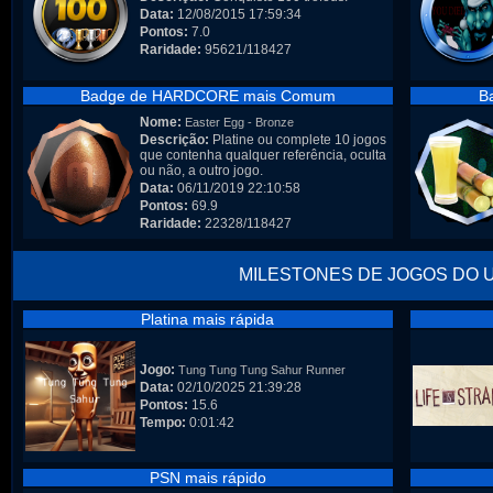
Data:
12/08/2015 17:59:34
Pontos:
7.0
Raridade:
95621/118427
Badge de HARDCORE mais Comum
B
Nome:
Easter Egg - Bronze
Descrição:
Platine ou complete 10 jogos
que contenha qualquer referência, oculta
ou não, a outro jogo.
Data:
06/11/2019 22:10:58
Pontos:
69.9
Raridade:
22328/118427
MILESTONES DE JOGOS DO 
Platina mais rápida
Jogo:
Tung Tung Tung Sahur Runner
Data:
02/10/2025 21:39:28
Pontos:
15.6
Tempo:
0:01:42
PSN mais rápido