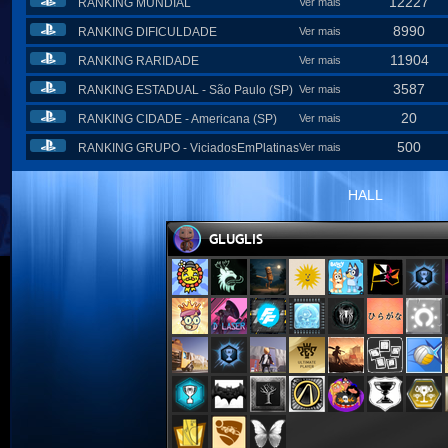
12227
RANKING MUNDIAL
Ver mais
8990
RANKING DIFICULDADE
Ver mais
11904
RANKING RARIDADE
Ver mais
3587
RANKING ESTADUAL - São Paulo (SP)
Ver mais
20
RANKING CIDADE - Americana (SP)
Ver mais
500
RANKING GRUPO - ViciadosEmPlatinas
Ver mais
HALL