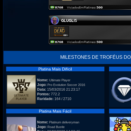
MILESTONES DE TROFÉUS DO
Platina Mais Difícil
Nome:
Ultimate Player
Jogo:
Pro Evolution Soccer 2016
Data:
15/03/2016 21:23:17
Pontos:
772.2
Raridade:
164 / 2710
Platina Mais Fácil
Nome:
Platinum deliveryman
Jogo:
Road Bustle