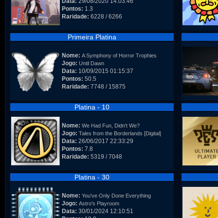
Data:
29/08/2020 14:03:46
Pontos:
1.3
Raridade:
6228 / 6266
Primeira Platina
Nome:
A Symphony of Horror Trophies
Jogo:
Until Dawn
Data:
10/09/2015 01:15:37
Pontos:
50.5
Raridade:
7748 / 15875
Platina - 10
Nome:
We Had Fun, Didn't We?
Jogo:
Tales from the Borderlands [Digital]
Data:
26/06/2017 22:33:29
Pontos:
7.8
Raridade:
5319 / 7048
Platina - 30
Nome:
You've Only Done Everything
Jogo:
Astro's Playroom
Data:
30/01/2024 12:10:51