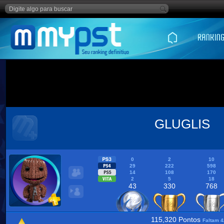
GLUGLIS
0
2
10
29
222
598
14
108
170
2
5
18
43
330
768
115,320 Pontos
Faltam 4