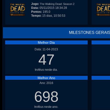
Jogo:
The Walking Dead: Season 2
Data:
05/11/2015 18:34:28
Pontos:
195.0
Tempo:
15 dias, 10:50:53
MILESTONES GERAI
Melhor Dia
Data: 11-04-2023
47
troféus neste dia.
Melhor Ano
Ano: 2016
698
troféus neste ano.