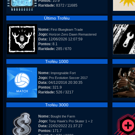
Pontos:
10.9
Raridade:
8372 / 11685
Último Troféu
Nome:
First Bluegleam Trade
Jogo:
Horizon Zero Dawn Remastered
Data:
12/06/2026 12:07:59
Pontos:
8.1
Raridade:
285 / 670
Troféu 1000
Nome:
Impregnable Fort
Jogo:
Pro Evolution Soccer 2017
Data:
04/12/2016 20:30:35
Pontos:
321.9
Raridade:
526 / 3217
Troféu 3000
Nome:
Bought the Farm
Jogo:
Tony Hawk's Pro Skater 1 + 2
Data:
22/02/2022 21:37:27
Pontos:
171.7