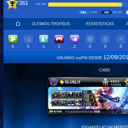
361
114,840
53%
1,260
86,220
ÚLTIMOS TROFÉUS
ESTATÍSTICAS
5
0
1
2
2
0
0
0
12/09/20
USUÁRIO myPSt DESDE
CARD
JOGANDO ATUALMENTE