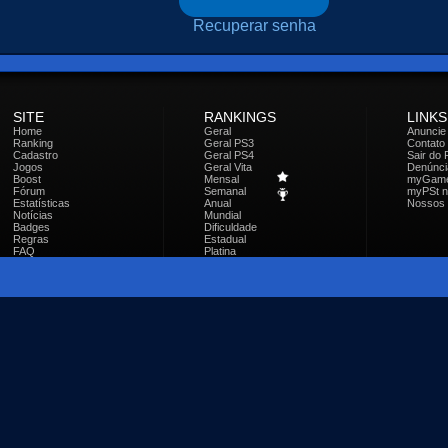
Recuperar senha
SITE
RANKINGS
LINKS
Home
Geral
Anuncie
Ranking
Geral PS3
Contato
Cadastro
Geral PS4
Sair do 
Jogos
Geral Vita
Denúnci
Boost
Mensal
myGam
Fórum
Semanal
myPSt no
Estatísticas
Anual
Nossos 
Notícias
Mundial
Badges
Dificuldade
Regras
Estadual
FAQ
Platina