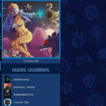
 ESPECIAIS
REDES SOCIAIS
Ranking
as
es
 seu site
Banners
Cosmos Bit
benifonseca
Espectro_Tra1tor
DARKWARYT13
Luuc4s_San