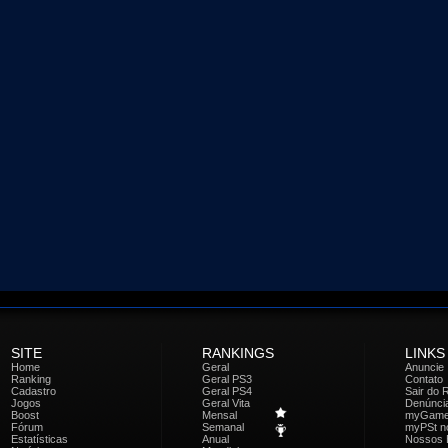
SITE
RANKINGS
LINKS
Home
Geral
Anuncie
Ranking
Geral PS3
Contato
Cadastro
Geral PS4
Sair do 
Jogos
Geral Vita
Denúnci
Boost
Mensal
myGam
Fórum
Semanal
myPSt no
Estatísticas
Anual
Nossos 