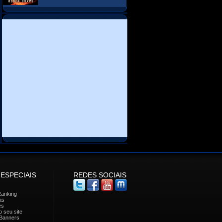
 ESPECIAIS
REDES SOCIAIS
Ranking
as
es
 seu site
Banners