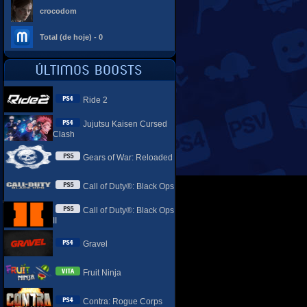
crocodom
Total (de hoje) - 0
Ride 2
Jujutsu Kaisen Cursed
Clash
Gears of War: Reloaded
Call of Duty®: Black Ops
Call of Duty®: Black Ops
II
Gravel
Fruit Ninja
Contra: Rogue Corps