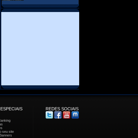
 ESPECIAIS
REDES SOCIAIS
Ranking
as
es
 seu site
Banners