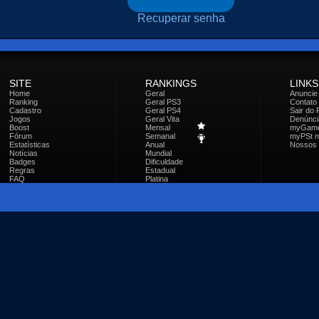
Recuperar senha
SITE
RANKINGS
LINKS
Home
Geral
Anuncie
Ranking
Geral PS3
Contato
Cadastro
Geral PS4
Sair do 
Jogos
Geral Vita
Denúnci
Boost
Mensal
myGam
Fórum
Semanal
myPSt no
Estatísticas
Anual
Nossos 
Notícias
Mundial
Badges
Dificuldade
Regras
Estadual
FAQ
Platina