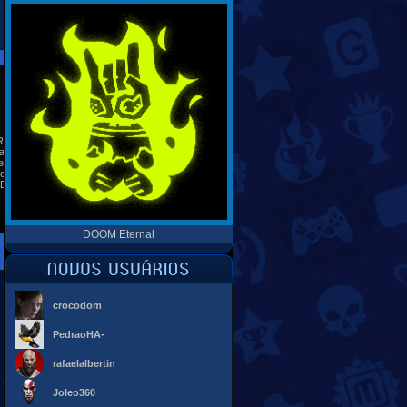
 ESPECIAIS
REDES SOCIAIS
Ranking
as
es
 seu site
Banners
DOOM Eternal
crocodom
PedraoHA-
rafaelalbertin
Joleo360