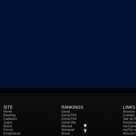
SITE
RANKINGS
LINKS
Home
Geral
Anuncie
Ranking
Geral PS3
Contato
Cadastro
Geral PS4
Sair do 
Jogos
Geral Vita
Denúnci
Boost
Mensal
myGam
Fórum
Semanal
myPSt no
Estatísticas
Anual
Nossos 