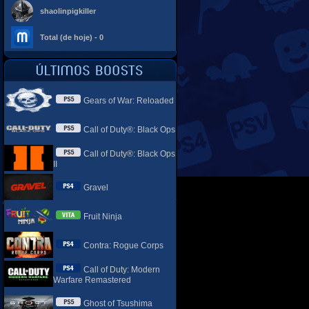
shaolinpigkiller
Total (de hoje) - 0
Gears of War: Reloaded
Call of Duty®: Black Ops
Call of Duty®: Black Ops
II
Gravel
Fruit Ninja
Contra: Rogue Corps
Call of Duty: Modern
Warfare Remastered
Ghost of Tsushima