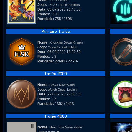
Nome:
It's Showtime!
Jogo:
LEGO The Incredibles
Data:
03/07/2025 21:43:58
Pontos:
55.0
Raridade:
755 / 1596
Primeiro Troféu
Nome:
Knocking Down Kingpin
Jogo:
Marvel's Spider-Man
Data:
06/09/2021 18:20:59
Pontos:
1.3
Raridade:
22602 / 22616
Troféu 2000
Nome:
Brave New World
Jogo:
Watch Dogs: Legion
Data:
22/05/2023 22:03:33
Pontos:
1.3
Raridade:
1352 / 1413
Troféu 4000
Nome:
Next Time Swim Faster