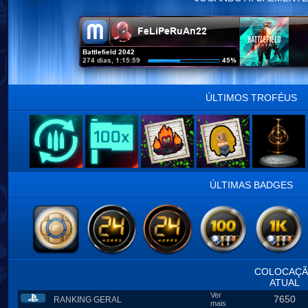
ÚLTIMOS TROFÉUS
ÚLTIMAS BADGES
COLOCAÇ
ATUAL
Ver
7650
RANKING GERAL
mais