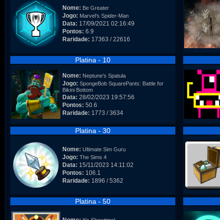
Nome:
Be Greater
Jogo:
Marvel's Spider-Man
Data:
17/09/2021 02:16:49
Pontos:
6.9
Raridade:
17363 / 22616
Platina - 10
Nome:
Neptune's Spatula
Jogo:
SpongeBob SquarePants: Battle for
Bikini Bottom
Data:
28/02/2023 19:57:56
Pontos:
50.6
Raridade:
1773 / 3634
Platina - 30
Nome:
Ultimate Sim Guru
Jogo:
The Sims 4
Data:
15/11/2023 14:11:02
Pontos:
106.1
Raridade:
1896 / 5362
Platina - 50