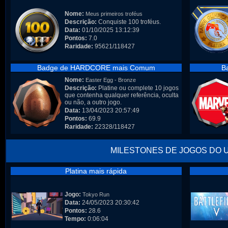
Nome:
Meus primeiros troféus
Descrição:
Conquiste 100 troféus.
Data:
01/10/2025 13:12:39
Pontos:
7.0
Raridade:
95621/118427
Badge de HARDCORE mais Comum
B
Nome:
Easter Egg - Bronze
Descrição:
Platine ou complete 10 jogos
que contenha qualquer referência, oculta
ou não, a outro jogo.
Data:
13/04/2023 20:57:49
Pontos:
69.9
Raridade:
22328/118427
MILESTONES DE JOGOS DO 
Platina mais rápida
Jogo:
Tokyo Run
Data:
24/05/2023 20:30:42
Pontos:
28.6
Tempo:
0:06:04