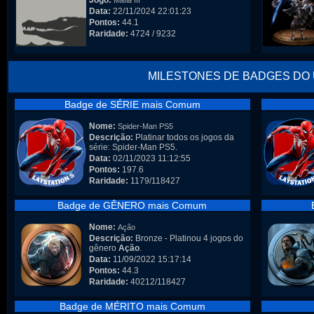
Jogo:
Mafia III
Data:
22/11/2024 22:01:23
Pontos:
44.1
Raridade:
4724 / 9232
MILESTONES DE BADGES DO
Badge de SÉRIE mais Comum
Nome:
Spider-Man PS5
Descrição:
Platinar todos os jogos da
série: Spider-Man PS5.
Data:
02/11/2023 11:12:55
Pontos:
197.6
Raridade:
1179/118427
Badge de GÊNERO mais Comum
Nome:
Ação
Descrição:
Bronze - Platinou 4 jogos do
gênero
Ação
.
Data:
11/09/2022 15:17:14
Pontos:
44.3
Raridade:
40212/118427
Badge de MÉRITO mais Comum