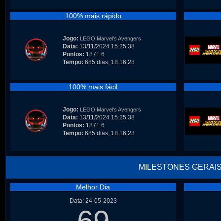
100% mais rápido
Jogo:
LEGO Marvel's Avengers
Data:
13/11/2024 15:25:38
Pontos:
1871.6
Tempo:
685 dias, 18:16:28
100% mais fácil
Jogo:
LEGO Marvel's Avengers
Data:
13/11/2024 15:25:38
Pontos:
1871.6
Tempo:
685 dias, 18:16:28
MILESTONES GERAI
Melhor Dia
Data: 24-05-2023