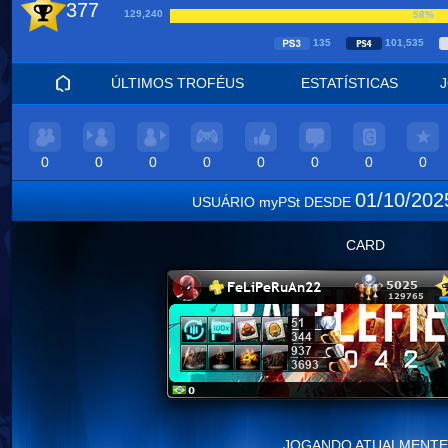
377
129,240
58%
135
101,535
ÚLTIMOS TROFÉUS
ESTATÍSTICAS
0
0
0
0
0
0
0
0
01/10/20
USUÁRIO myPSt DESDE
CARD
JOGANDO ATUALMENTE