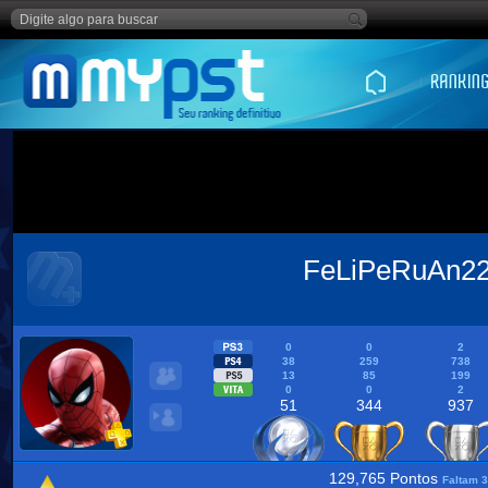
FeLiPeRuAn2
0
0
2
38
259
738
13
85
199
0
0
2
51
344
937
129,765 Pontos
Faltam 