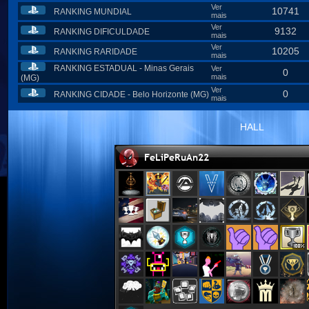
Ver
10741
RANKING MUNDIAL
mais
Ver
9132
RANKING DIFICULDADE
mais
Ver
10205
RANKING RARIDADE
mais
RANKING ESTADUAL - Minas Gerais
Ver
0
mais
(MG)
Ver
0
RANKING CIDADE - Belo Horizonte (MG)
mais
HALL