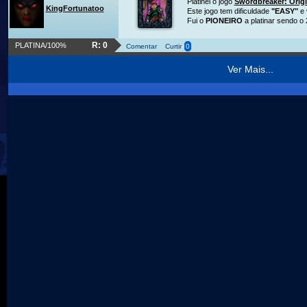
Platinei o jogo
Swordbreaker: Orig
KingFortunatoo
Este jogo tem dificuldade
"EASY"
e 
Fui o
PIONEIRO
a platinar sendo o
R: 0
PLATINA/100%
Comentar
Curtir
0
Ver Mais...