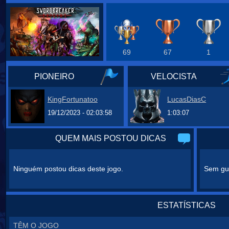
69
67
1
PIONEIRO
VELOCISTA
KingFortunatoo
LucasDiasC
19/12/2023 - 02:03:58
1:03:07
QUEM MAIS POSTOU DICAS
Ninguém postou dicas deste jogo.
Sem gui
ESTATÍSTICAS
TÊM O JOGO