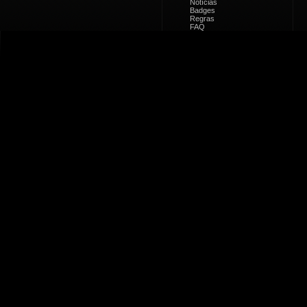
Notícias
Badges
Regras
FAQ