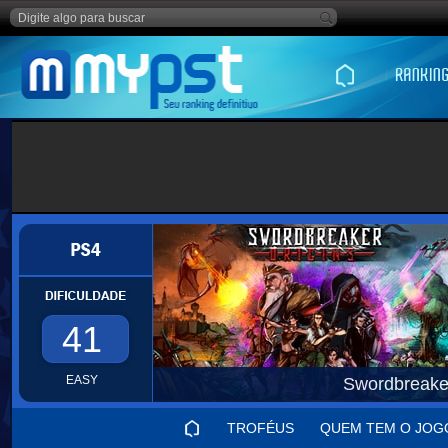
41
EASY
Swordbreaker
TROFÉUS
QUEM TEM O JOG