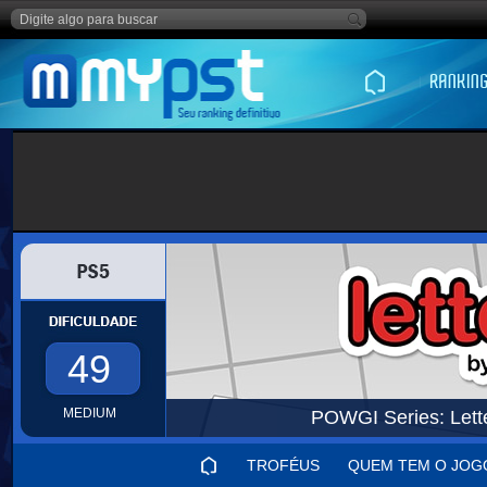
49
MEDIUM
POWGI Series: Let
TROFÉUS
QUEM TEM O JOG