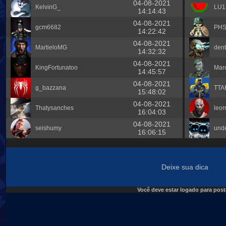
04-08-2021
KelvinG_
LU
14:14:43
04-08-2021
gcm6682
PH
14:22:42
04-08-2021
MartieloMG
dent
14:32:32
04-08-2021
KingFortunatoo
Marc
14:45:57
04-08-2021
g_bazzana
TTA
15:48:02
04-08-2021
Thatysanches
leor
16:04:03
04-08-2021
seishumy
und
16:06:15
Deixe sua dica
Você deve estar logado para post