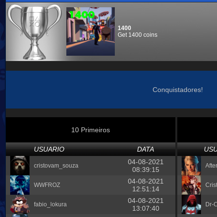
1400
Get 1400 coins
Conquistadores!
10 Primeiros
USUARIO
DATA
USU
04-08-2021
cristovam_souza
Afte
08:39:15
04-08-2021
WWFROZ
Cris
12:51:14
04-08-2021
fabio_lokura
Dr-C
13:07:40