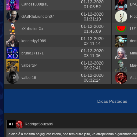
01-12-2020
Carlos1000grau
Dr-C
01:05:52
01-12-2020
GABRIELjungton07
Ric
01:31:19
01-12-2020
xX-rhutter-Xx
LU
01:45:09
01-12-2020
kennedyy1989
dent
02:11:14
01-12-2020
bruno171171
Mir
03:11:06
01-12-2020
valberSP
Marc
06:22:41
01-12-2020
valber16
AL
06:32:24
Dicas Postadas
#1
RodrigoSouza99
a dica é a mesma no joguete inteiro, nao tem outro jeito, va atropelando a galinhada a