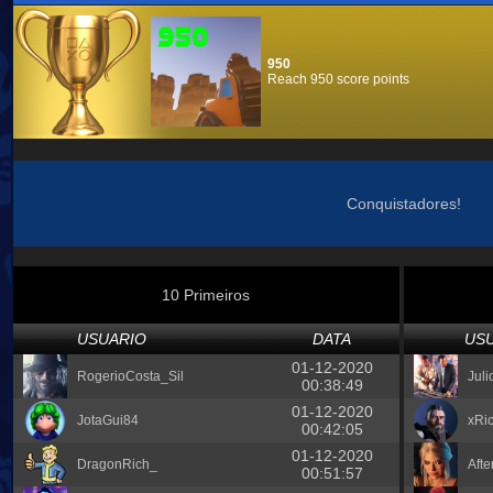
950
Reach 950 score points
Conquistadores!
10 Primeiros
USUARIO
DATA
US
01-12-2020
RogerioCosta_Sil
Jul
00:38:49
01-12-2020
JotaGui84
xRic
00:42:05
01-12-2020
DragonRich_
Afte
00:51:57