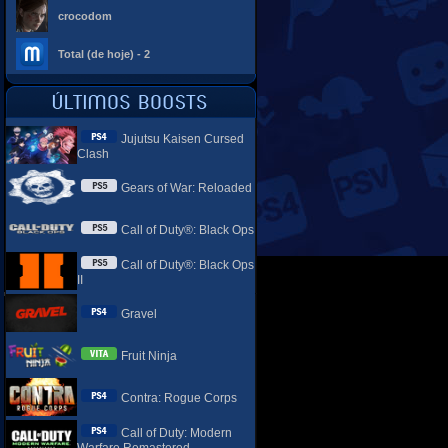
crocodom
Total (de hoje) - 2
Jujutsu Kaisen Cursed
Clash
Gears of War: Reloaded
Call of Duty®: Black Ops
Call of Duty®: Black Ops
II
Gravel
Fruit Ninja
Contra: Rogue Corps
Call of Duty: Modern