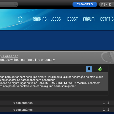
ays greener
ntract without earning a fine or penalty.
0
rado para cortar sem nenhuma arvore , jardim ou qualquer decoração no meio e que
a pq encostar na parede tbm gera penalidade
s fundos de algum lugar eu fiz no JARDIM TRASEIRO ROWLEY MANOR e também
ara não perder o controle e bater em alguma coisa sem querer
1
1
0 comentários
-
1
1
0 comentários
-