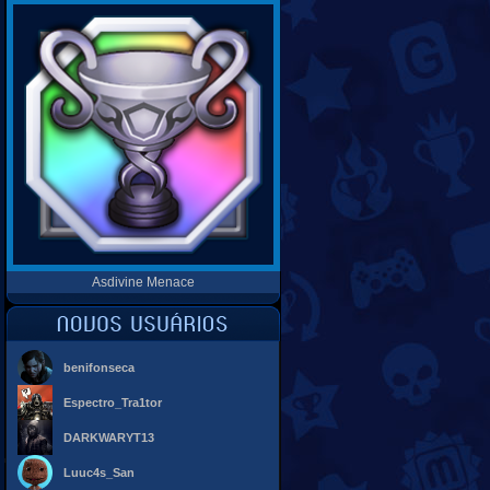
Asdivine Menace
benifonseca
Espectro_Tra1tor
DARKWARYT13
Luuc4s_San