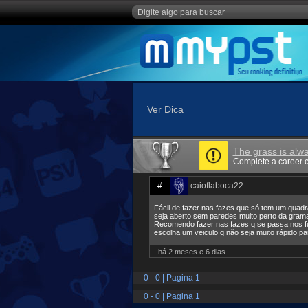
Ver Dica
The grass is alw
Complete a career co
#
caioflaboca22
Fácil de fazer nas fazes que só tem um quad
seja aberto sem paredes muito perto da gram
Recomendo fazer nas fazes q se passa no
escolha um veiculo q não seja muito rápido p
há 2 meses e 6 dias
0 - 0 | Pagina 1
0 - 0 | Pagina 1