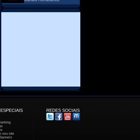
Warfare Remastered
 ESPECIAIS
REDES SOCIAIS
Ranking
as
es
 seu site
Banners