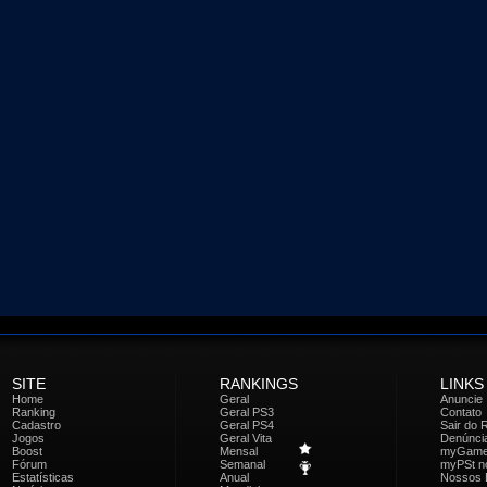
SITE
RANKINGS
LINKS
Home
Geral
Anuncie
Ranking
Geral PS3
Contato
Cadastro
Geral PS4
Sair do 
Jogos
Geral Vita
Denúnci
Boost
Mensal
myGam
Fórum
Semanal
myPSt no
Estatísticas
Anual
Nossos 