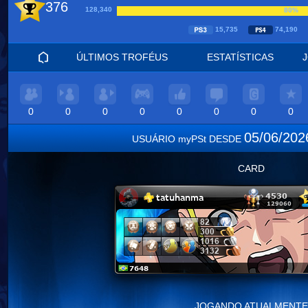
376
128,340
80%
15,735
74,190
ÚLTIMOS TROFÉUS
ESTATÍSTICAS
0
0
0
0
0
0
0
0
05/06/20
USUÁRIO myPSt DESDE
CARD
JOGANDO ATUALMENTE