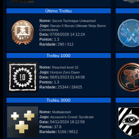
Último Troféu
Nome:
Secret Technique Unleashed
Jogo:
Naruto X Boruto Ultimate Ninja Storm
Connections
Data:
07/06/2026 14:12:24
Pontos:
1.3
Raridade:
290 / 312
Troféu 1000
Nome:
Reached level 10
Jogo:
Horizon Zero Dawn
Data:
08/01/2023 01:44:06
Pontos:
1.3
Raridade:
25344 / 28425
Troféu 3000
Nome:
Multitalented
Jogo:
Assassin's Creed: Syndicate
Data:
04/11/2024 18:12:59
Pontos:
37.8
Raridade:
5166 / 9612