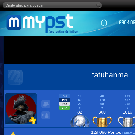
tatuhanma
10
40
131
50
170
587
22
90
298
0
0
0
82
300
1016
129,060 Pontos
Faltam 