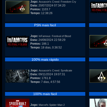
Jogo:
Assassin's Creed: Freedom Cry
Data:
20/07/2024 07:34:20
Pontos:
1103.7
Tempo:
12:38:26
PSN mais fácil
Jogo:
InFamous: Festival of Blood
Data:
24/08/2024 22:58:29
Pontos:
186.1
Tempo:
18 dias, 0:36:52
100% mais rápido
Jogo:
Assassin's Creed: Syndicate
Data:
09/11/2024 19:07:31
Pontos:
1761.8
Tempo:
7 dias, 4:57:56
100% mais fácil
Jogo:
Marvel's Spider-Man 2