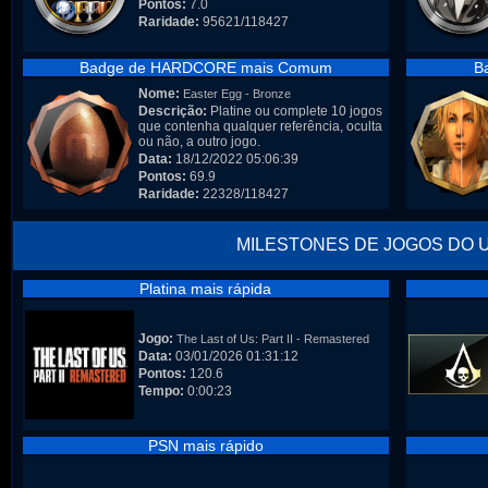
Pontos:
7.0
Raridade:
95621/118427
Badge de HARDCORE mais Comum
B
Nome:
Easter Egg - Bronze
Descrição:
Platine ou complete 10 jogos
que contenha qualquer referência, oculta
ou não, a outro jogo.
Data:
18/12/2022 05:06:39
Pontos:
69.9
Raridade:
22328/118427
MILESTONES DE JOGOS DO 
Platina mais rápida
Jogo:
The Last of Us: Part II - Remastered
Data:
03/01/2026 01:31:12
Pontos:
120.6
Tempo:
0:00:23
PSN mais rápido