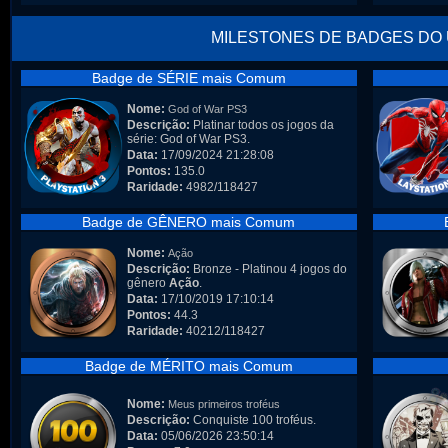
MILESTONES DE BADGES DO
Badge de SÉRIE mais Comum
Nome:
God of War PS3
Descrição:
Platinar todos os jogos da
série: God of War PS3.
Data:
17/09/2024 21:28:08
Pontos:
135.0
Raridade:
4982/118427
Badge de GÊNERO mais Comum
Nome:
Ação
Descrição:
Bronze - Platinou 4 jogos do
gênero
Ação
.
Data:
17/10/2019 17:10:14
Pontos:
44.3
Raridade:
40212/118427
Badge de MÉRITO mais Comum
Nome:
Meus primeiros troféus
Descrição:
Conquiste 100 troféus.
Data:
05/06/2026 23:50:14