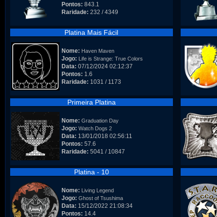
Pontos:
843.1
Raridade:
232 / 4349
Platina Mais Fácil
Nome:
Haven Maven
Jogo:
Life is Strange: True Colors
Data:
07/12/2024 02:12:37
Pontos:
1.6
Raridade:
1031 / 1173
Primeira Platina
Nome:
Graduation Day
Jogo:
Watch Dogs 2
Data:
13/01/2018 02:56:11
Pontos:
57.6
Raridade:
5041 / 10847
Platina - 10
Nome:
Living Legend
Jogo:
Ghost of Tsushima
Data:
15/12/2022 21:08:34
Pontos:
14.4