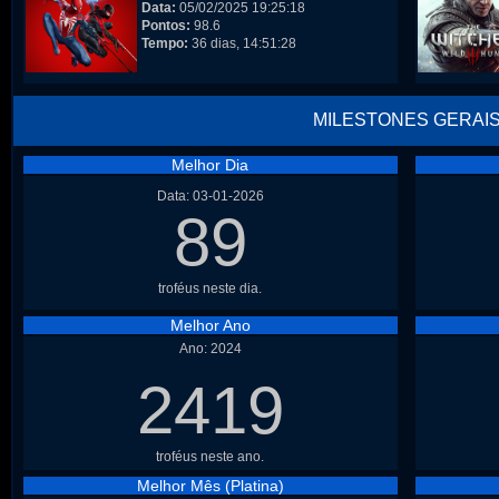
Data:
05/02/2025 19:25:18
Pontos:
98.6
Tempo:
36 dias, 14:51:28
MILESTONES GERAI
Melhor Dia
Data: 03-01-2026
89
troféus neste dia.
Melhor Ano
Ano: 2024
2419
troféus neste ano.
Melhor Mês (Platina)