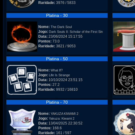
Raridade:
3976 / 5833
Platina - 30
Nome:
The Dark Soul
Jogo:
Dark Souls II: Scholar of the First Sin
Data:
23/06/2024 15:17:55
Pontos:
73.0
Raridade:
3821 / 9053
Platina - 50
Nome:
What If?
Jogo:
Life Is Strange
Data:
10/10/2024 23:51:15
Pontos:
27.2
Raridade:
9932 / 16810
Platina - 70
Nome:
YAKUZA KIWAMI 2
Jogo:
Yakuza: Kiwami 2
Data:
13/04/2025 22:30:52
Pontos:
168.6
Raridade:
161 / 597