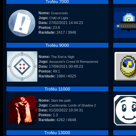
Troféu 7000
Nome:
Grassroots
Jogo:
Child of Light
Data:
27/02/2021 14:44:23
Pontos:
23.6
Raridade:
2417 / 3946
Troféu 9000
Nome:
The End is Nigh
Jogo:
Assassin's Creed III Remastered
Data:
17/09/2021 00:49:23
Pontos:
49.1
Raridade:
1984 / 4025
Troféu 11000
Nome:
Start the path
Jogo:
Castlevania: Lords of Shadow 2
Data:
01/10/2022 10:34:31
Pontos:
1.3
Raridade:
4262 / 4648
Troféu 13000