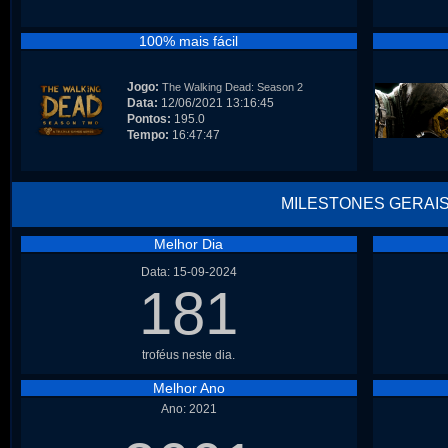
100% mais fácil
Jogo:
The Walking Dead: Season 2
Data:
12/06/2021 13:16:45
Pontos:
195.0
Tempo:
16:47:47
MILESTONES GERAI
Melhor Dia
Data: 15-09-2024
181
troféus neste dia.
Melhor Ano
Ano: 2021