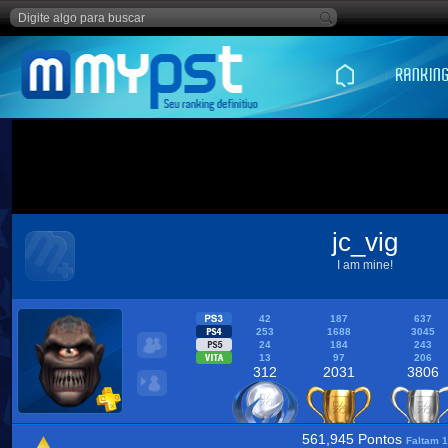
jc_vig
I am mine!
42
187
637
253
1688
3045
24
184
243
13
97
206
312
2031
3806
561,945 Pontos
Faltam 1