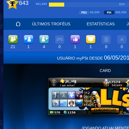
643
561,690
11%
82,050
456,93
ÚLTIMOS TROFÉUS
ESTATÍSTICAS
21
1
4
0
1
1
0
0
06/05/20
USUÁRIO myPSt DESDE
CARD
JOGANDO ATUALMENTE