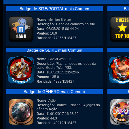
Badge de SITE/PORTAL mais Comum
Ba
Nome:
Membro Bronze
Descrição:
1 ano de cadastro no site.
Data:
06/05/2015 00:44:24
Pontos:
16.0
Raridade:
77856/118427
Badge de SÉRIE mais Comum
Nome:
God of War PS3
Descrição:
Platinar todos os jogos da
série: God of War PS3.
Data:
18/05/2015 23:42:46
Pontos:
135.0
Raridade:
4982/118427
Badge de GÊNERO mais Comum
Nome:
Ação
Descrição:
Bronze - Platinou 4 jogos do
gênero
Ação
.
Data:
11/01/2017 16:58:59
Pontos:
44.3
Raridade:
40212/118427