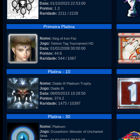
Data:
01/10/2023 22:53:00
Pontos:
1.3
Raridade:
2211 / 2228
Primeira Platina
Nome:
King of Iron Fist
Jogo:
Tekken Tag Tournament HD
Data:
01/01/2008 00:00:00
Pontos:
44.6
Raridade:
544 / 1067
Platina - 10
Nome:
Diablo III Platinum Trophy
Jogo:
Diablo III
Data:
08/05/2015 10:28:50
Pontos:
374.2
Raridade:
1475 / 10397
Platina - 30
Nome:
Platinum
Jogo:
Oceanhorn: Monster of Uncharted
Seas