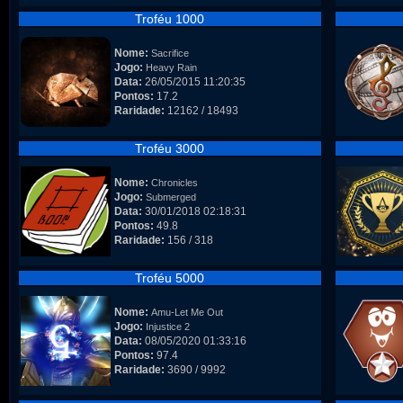
Troféu 1000
Nome:
Sacrifice
Jogo:
Heavy Rain
Data:
26/05/2015 11:20:35
Pontos:
17.2
Raridade:
12162 / 18493
Troféu 3000
Nome:
Chronicles
Jogo:
Submerged
Data:
30/01/2018 02:18:31
Pontos:
49.8
Raridade:
156 / 318
Troféu 5000
Nome:
Amu-Let Me Out
Jogo:
Injustice 2
Data:
08/05/2020 01:33:16
Pontos:
97.4
Raridade:
3690 / 9992