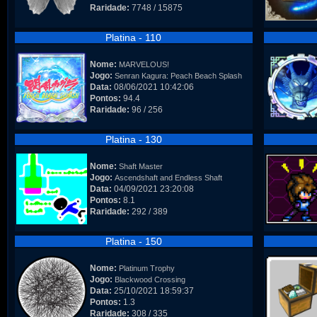
Raridade:
7748 / 15875
Platina - 110
Nome:
MARVELOUS!
Jogo:
Senran Kagura: Peach Beach Splash
Data:
08/06/2021 10:42:06
Pontos:
94.4
Raridade:
96 / 256
Platina - 130
Nome:
Shaft Master
Jogo:
Ascendshaft and Endless Shaft
Data:
04/09/2021 23:20:08
Pontos:
8.1
Raridade:
292 / 389
Platina - 150
Nome:
Platinum Trophy
Jogo:
Blackwood Crossing
Data:
25/10/2021 18:59:37
Pontos:
1.3
Raridade:
308 / 335