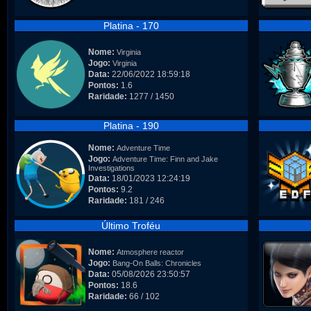
Platina - 170
Nome:
Virginia
Jogo:
Virginia
Data:
22/06/2022 18:59:18
Pontos:
1.6
Raridade:
1277 / 1450
Platina - 190
Nome:
Adventure Time
Jogo:
Adventure Time: Finn and Jake
Investigations
Data:
18/01/2023 12:24:19
Pontos:
9.2
Raridade:
181 / 246
Último Troféu
Nome:
Atmosphere reactor
Jogo:
Bang-On Balls: Chronicles
Data:
05/08/2026 23:50:57
Pontos:
18.6
Raridade:
66 / 102