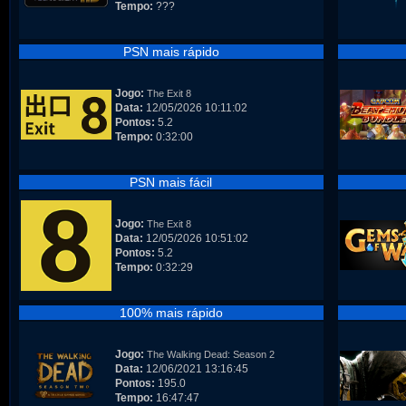
Tempo:
???
PSN mais rápido
Jogo:
The Exit 8
Data:
12/05/2026 10:11:02
Pontos:
5.2
Tempo:
0:32:00
PSN mais fácil
Jogo:
The Exit 8
Data:
12/05/2026 10:51:02
Pontos:
5.2
Tempo:
0:32:29
100% mais rápido
Jogo:
The Walking Dead: Season 2
Data:
12/06/2021 13:16:45
Pontos:
195.0
Tempo:
16:47:47