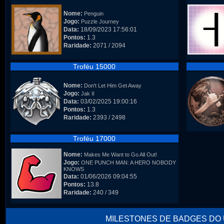
Nome:
Penguin
Jogo:
Puzzle Journey
Data:
18/09/2023 17:56:01
Pontos:
1.3
Raridade:
2071 / 2094
Troféu 15000
Nome:
Don't Let Him Get Away
Jogo:
Jak II
Data:
03/02/2025 19:00:16
Pontos:
1.3
Raridade:
2393 / 2498
Troféu 17000
Nome:
Makes Me Want to Go All Out!
Jogo:
ONE PUNCH MAN: A HERO NOBODY
KNOWS
Data:
01/06/2026 09:04:55
Pontos:
13.8
Raridade:
240 / 349
MILESTONES DE BADGES DO