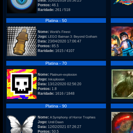
Data:
31/01/2018 20:56:25
Pontos:
46.1
Raridade:
261 / 518
Platina - 50
Nome:
World's Finest
Jogo:
LEGO Batman 3: Beyond Gotham
Data:
23/04/2020 17:06:47
Pontos:
85.5
Raridade:
1615 / 4107
Platina - 70
Nome:
Platinum-explosion
Jogo:
Inksplosion
Data:
13/12/2020 02:56:20
Pontos:
1.8
Raridade:
1616 / 1848
Platina - 90
Nome:
A Symphony of Horror Trophies
Jogo:
Until Dawn
Data:
12/02/2021 07:26:27
Pontos:
50.5