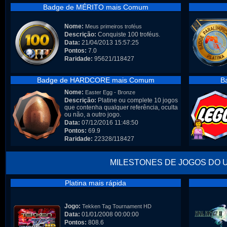
Badge de MÉRITO mais Comum
Nome:
Meus primeiros troféus
Descrição:
Conquiste 100 troféus.
Data:
21/04/2013 15:57:25
Pontos:
7.0
Raridade:
95621/118427
Badge de HARDCORE mais Comum
B
Nome:
Easter Egg - Bronze
Descrição:
Platine ou complete 10 jogos
que contenha qualquer referência, oculta
ou não, a outro jogo.
Data:
07/12/2016 11:48:50
Pontos:
69.9
Raridade:
22328/118427
MILESTONES DE JOGOS DO 
Platina mais rápida
Jogo:
Tekken Tag Tournament HD
Data:
01/01/2008 00:00:00
Pontos:
808.6