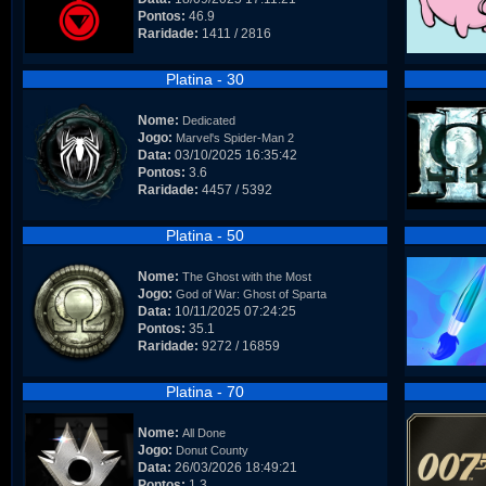
Pontos:
46.9
Raridade:
1411 / 2816
Platina - 30
Nome:
Dedicated
Jogo:
Marvel's Spider-Man 2
Data:
03/10/2025 16:35:42
Pontos:
3.6
Raridade:
4457 / 5392
Platina - 50
Nome:
The Ghost with the Most
Jogo:
God of War: Ghost of Sparta
Data:
10/11/2025 07:24:25
Pontos:
35.1
Raridade:
9272 / 16859
Platina - 70
Nome:
All Done
Jogo:
Donut County
Data:
26/03/2026 18:49:21
Pontos:
1.3