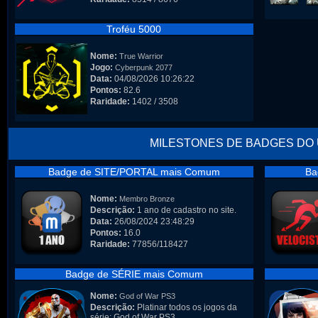
Troféu 5000
Nome:
True Warrior
Jogo:
Cyberpunk 2077
Data:
04/08/2026 10:26:22
Pontos:
82.6
Raridade:
1402 / 3508
MILESTONES DE BADGES DO
Badge de SITE/PORTAL mais Comum
Ba
Nome:
Membro Bronze
Descrição:
1 ano de cadastro no site.
Data:
26/08/2024 23:48:29
Pontos:
16.0
Raridade:
77856/118427
Badge de SÉRIE mais Comum
Nome:
God of War PS3
Descrição:
Platinar todos os jogos da
série: God of War PS3.