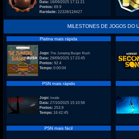
Data:
18/09/2025 17:11:21
Pontos:
69.9
Raridade:
22328/118427
MILESTONES DE JOGOS DO 
Platina mais rápida
Jogo:
The Jumping Burger Rush
Data:
29/09/2025 17:23:45
Pontos:
92.4
Tempo:
0:00:04
PSN mais rápido
Jogo:
Inside
Data:
27/10/2025 15:10:56
Pontos:
253.9
Tempo:
16:42:45
PSN mais fácil