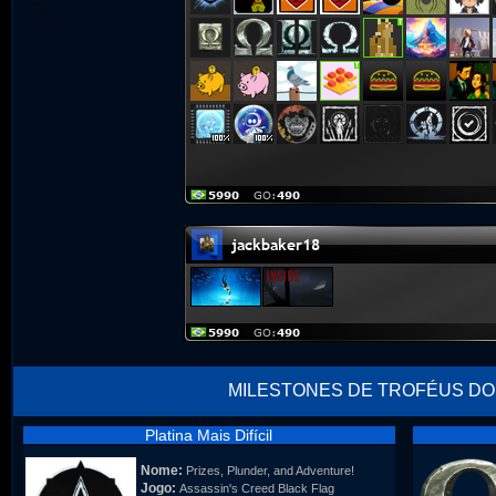
MILESTONES DE TROFÉUS DO
Platina Mais Difícil
Nome:
Prizes, Plunder, and Adventure!
Jogo:
Assassin's Creed Black Flag