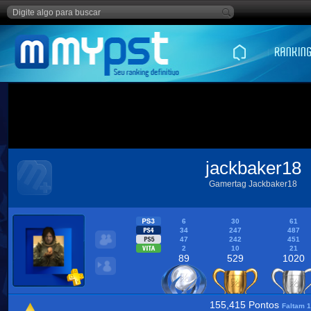
jackbaker18
Gamertag Jackbaker18
6
30
61
34
247
487
47
242
451
2
10
21
89
529
1020
155,415 Pontos
Faltam 1