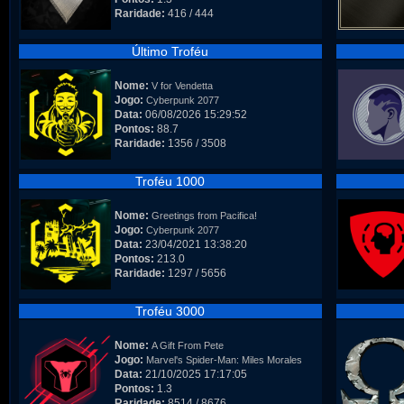
Raridade:
416 / 444
Último Troféu
Nome:
V for Vendetta
Jogo:
Cyberpunk 2077
Data:
06/08/2026 15:29:52
Pontos:
88.7
Raridade:
1356 / 3508
Troféu 1000
Nome:
Greetings from Pacifica!
Jogo:
Cyberpunk 2077
Data:
23/04/2021 13:38:20
Pontos:
213.0
Raridade:
1297 / 5656
Troféu 3000
Nome:
A Gift From Pete
Jogo:
Marvel's Spider-Man: Miles Morales
Data:
21/10/2025 17:17:05
Pontos:
1.3
Raridade:
8514 / 8676