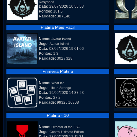
Resynced
Data:
29/07/2026 10:55:53
Pontos:
181.5
Raridade:
38 / 148
Platina Mais Fácil
Nome:
Avatar Island
Jogo:
Avatar Island
Data:
03/02/2026 19:01:06
Pontos:
1.3
Raridade:
302 / 328
Primeira Platina
Nome:
What If?
Jogo:
Life Is Strange
Data:
19/05/2020 14:37:23
Pontos:
27.2
Raridade:
9932 / 16808
Platina - 10
Nome:
Director of the FBC
Jogo:
Control Ultimate Edition
Data:
18/09/2025 17:11:21