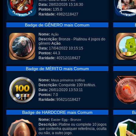
Data:
28/02/2026 15:16:30
Pontos:
135.0
Raridade:
4982/118427
Badge de GÊNERO mais Comum
Nome:
Ação
Descrição:
Bronze - Platinou 4 jogos do
gênero
Ação
.
Data:
17/04/2022 10:15:15
Pontos:
44.3
Raridade:
40212/118427
Badge de MÉRITO mais Comum
Nome:
Meus primeiros troféus
Descrição:
Conquiste 100 troféus.
Data:
26/01/2020 13:53:11
Pontos:
7.0
Raridade:
95621/118427
Badge de HARDCORE mais Comum
B
Nome:
Easter Egg - Bronze
Descrição:
Platine ou complete 10 jogos
que contenha qualquer referência, oculta
ou não, a outro jogo.