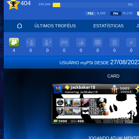
404
155,340
5%
8,100
76,170
ÚLTIMOS TROFÉUS
ESTATÍSTICAS
4
0
0
0
0
0
0
0
27/08/20
USUÁRIO myPSt DESDE
CARD
JOGANDO ATUALMENTE