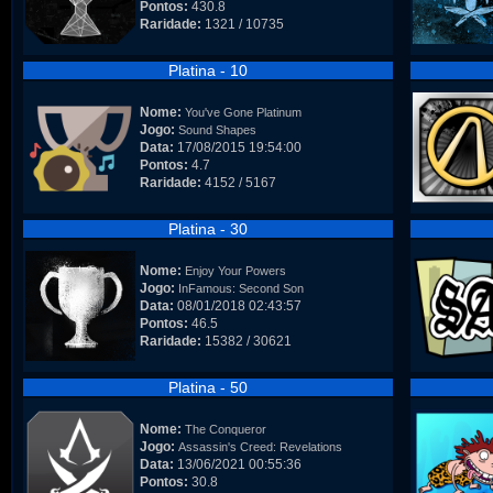
Pontos:
430.8
Raridade:
1321 / 10735
Platina - 10
Nome:
You've Gone Platinum
Jogo:
Sound Shapes
Data:
17/08/2015 19:54:00
Pontos:
4.7
Raridade:
4152 / 5167
Platina - 30
Nome:
Enjoy Your Powers
Jogo:
InFamous: Second Son
Data:
08/01/2018 02:43:57
Pontos:
46.5
Raridade:
15382 / 30621
Platina - 50
Nome:
The Conqueror
Jogo:
Assassin's Creed: Revelations
Data:
13/06/2021 00:55:36
Pontos:
30.8