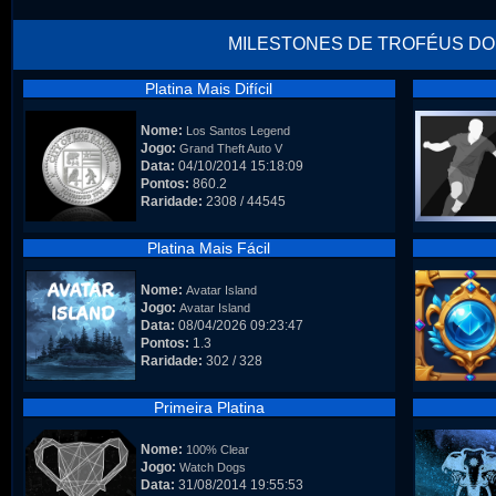
MILESTONES DE TROFÉUS DO
Platina Mais Difícil
Nome:
Los Santos Legend
Jogo:
Grand Theft Auto V
Data:
04/10/2014 15:18:09
Pontos:
860.2
Raridade:
2308 / 44545
Platina Mais Fácil
Nome:
Avatar Island
Jogo:
Avatar Island
Data:
08/04/2026 09:23:47
Pontos:
1.3
Raridade:
302 / 328
Primeira Platina
Nome:
100% Clear
Jogo:
Watch Dogs
Data:
31/08/2014 19:55:53