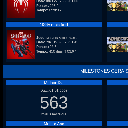
Data:
08/05/2023 23:01:00
Pontos:
298.6
Tempo:
0:29:35
100% mais fácil
Jogo:
Marvel's Spider-Man 2
Data:
29/10/2023 20:51:45
Pontos:
98.6
Tempo:
450 dias, 9:03:07
MILESTONES GERAI
Melhor Dia
Data: 01-01-2008
563
troféus neste dia.
Melhor Ano