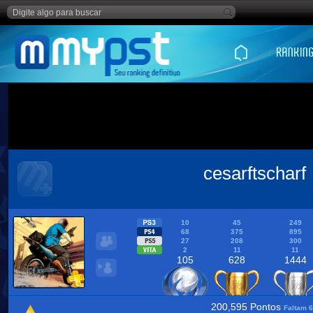
cesarftscharf
10
45
249
68
375
895
27
208
300
2
11
11
105
628
1444
200,595 Pontos
Faltam 