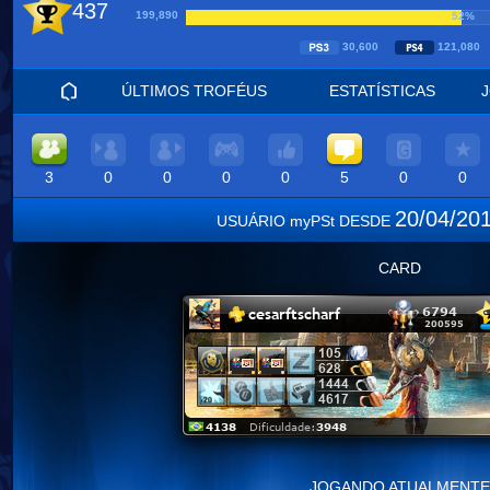
437
199,890
52%
30,600
121,08
ÚLTIMOS TROFÉUS
ESTATÍSTICAS
3
0
0
0
0
5
0
0
20/04/20
USUÁRIO myPSt DESDE
CARD
JOGANDO ATUALMENTE