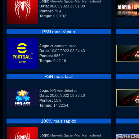
Jogo:
Marvel's Spider-Man Remastered
Data:
08/05/2023 23:01:00
Pontos:
79.4
Tempo:
0:00:02
PSN mais rápido
Jogo:
eFootball™ 2022
Data:
10/02/2023 03:24:43
Pontos:
986.9
Tempo:
0:42:16
PSN mais fácil
Jogo:
HiQ Ace Unlimited
Data:
20/06/2022 19:32:10
Pontos:
15.8
Tempo:
14:22:54
100% mais rápido
Jogo:
Marvel's Spider-Man Remastered