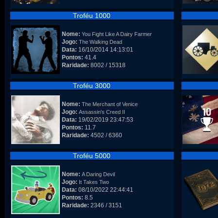
Troféu 1000
Nome:
You Fight Like A Dairy Farmer
Jogo:
The Walking Dead
Data:
16/10/2014 14:13:01
Pontos:
41.4
Raridade:
8002 / 15318
Troféu 3000
Nome:
The Merchant of Venice
Jogo:
Assassin's Creed II
Data:
19/02/2019 23:47:53
Pontos:
11.7
Raridade:
4502 / 6360
Troféu 5000
Nome:
A Daring Devil
Jogo:
It Takes Two
Data:
08/10/2022 22:44:41
Pontos:
8.5
Raridade:
2346 / 3151