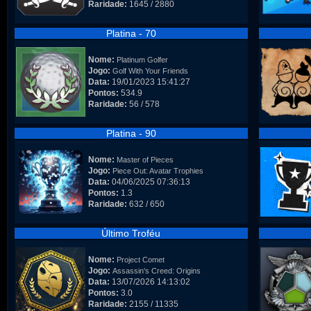
Raridade:
1645 / 2880
Platina - 70
Nome:
Platinum Golfer
Jogo:
Golf With Your Friends
Data:
19/01/2023 15:41:27
Pontos:
534.9
Raridade:
56 / 578
Platina - 90
Nome:
Master of Pieces
Jogo:
Piece Out: Avatar Trophies
Data:
04/06/2025 07:36:13
Pontos:
1.3
Raridade:
632 / 650
Último Troféu
Nome:
Project Comet
Jogo:
Assassin's Creed: Origins
Data:
13/07/2026 14:13:02
Pontos:
3.0
Raridade:
2155 / 11335