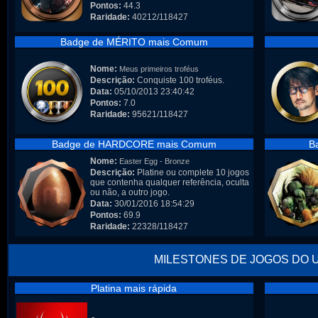
Pontos:
44.3
Raridade:
40212/118427
Badge de MÉRITO mais Comum
Nome:
Meus primeiros troféus
Descrição:
Conquiste 100 troféus.
Data:
05/10/2013 23:40:42
Pontos:
7.0
Raridade:
95621/118427
Badge de HARDCORE mais Comum
B
Nome:
Easter Egg - Bronze
Descrição:
Platine ou complete 10 jogos
que contenha qualquer referência, oculta
ou não, a outro jogo.
Data:
30/01/2016 18:54:29
Pontos:
69.9
Raridade:
22328/118427
MILESTONES DE JOGOS DO 
Platina mais rápida