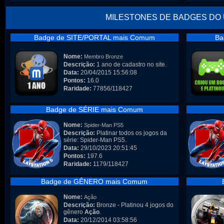
MILESTONES DE BADGES DO
Badge de SITE/PORTAL mais Comum
Ba
Nome:
Membro Bronze
Descrição:
1 ano de cadastro no site.
Data:
20/04/2015 15:56:08
Pontos:
16.0
Raridade:
77856/118427
Badge de SÉRIE mais Comum
Nome:
Spider-Man PS5
Descrição:
Platinar todos os jogos da
série: Spider-Man PS5.
Data:
29/10/2023 20:51:45
Pontos:
197.6
Raridade:
1179/118427
Badge de GÊNERO mais Comum
Nome:
Ação
Descrição:
Bronze - Platinou 4 jogos do
gênero
Ação
.
Data:
20/12/2014 03:58:56