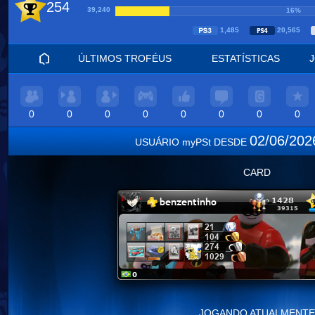
254
39,240
16%
1,485
20,565
ÚLTIMOS TROFÉUS
ESTATÍSTICAS
0
0
0
0
0
0
0
0
02/06/20
USUÁRIO myPSt DESDE
CARD
JOGANDO ATUALMENTE