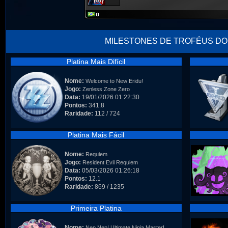
MILESTONES DE TROFÉUS DO
Platina Mais Difícil
Nome:
Welcome to New Eridu!
Jogo:
Zenless Zone Zero
Data:
19/01/2026 01:22:30
Pontos:
341.8
Raridade:
112 / 724
Platina Mais Fácil
Nome:
Requiem
Jogo:
Resident Evil Requiem
Data:
05/03/2026 01:26:18
Pontos:
12.1
Raridade:
869 / 1235
Primeira Platina
Nome:
Nep Nep! Ultimate Ninja Master!