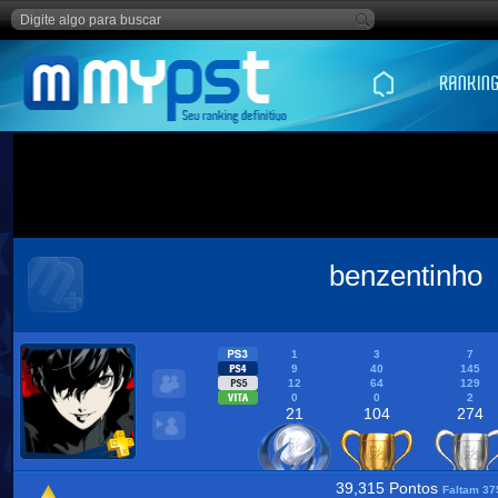
benzentinho
1
3
7
9
40
145
12
64
129
0
0
2
21
104
274
39,315 Pontos
Faltam 37