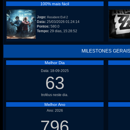
100% mais fácil
Jogo:
Resident Evil 2
Data:
25/03/2026 01:24:14
Pontos:
580.0
Tempo:
29 dias, 15:28:52
MILESTONES GERAI
Melhor Dia
Data: 18-09-2025
63
troféus neste dia.
Melhor Ano
Ano: 2026
796