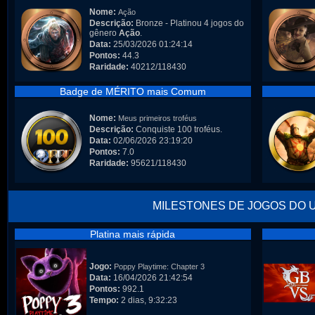
Nome:
Ação
Descrição:
Bronze - Platinou 4 jogos do
gênero
Ação
.
Data:
25/03/2026 01:24:14
Pontos:
44.3
Raridade:
40212/118430
Badge de MÉRITO mais Comum
Nome:
Meus primeiros troféus
Descrição:
Conquiste 100 troféus.
Data:
02/06/2026 23:19:20
Pontos:
7.0
Raridade:
95621/118430
MILESTONES DE JOGOS DO 
Platina mais rápida
Jogo:
Poppy Playtime: Chapter 3
Data:
16/04/2026 21:42:54
Pontos:
992.1
Tempo:
2 dias, 9:32:23