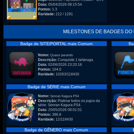
Data:
05/04/2026 08:15:54
Pontos:
1.3
Raridade:
212 / 1291
MILESTONES DE BADGES DO
Badge de SITE/PORTAL mais Comum
Ba
Nome:
Quase parando
Descrição:
Conquiste 1 tartaruga.
Data:
02/06/2026 23:20:16
Pontos:
104.0
Raridade:
10263/118430
Badge de SÉRIE mais Comum
Nome:
Senran Kagura PS4
Descrição:
Platinar todos os jogos da
série: Senran Kagura PS4.
Data:
20/05/2026 08:01:01
Pontos:
396.8
Raridade:
12/118430
Badge de GÊNERO mais Comum