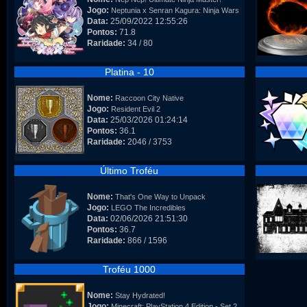
Jogo:
Neptunia x Senran Kagura: Ninja Wars
Data:
25/09/2022 12:55:26
Pontos:
71.8
Raridade:
34 / 80
Platina - 10
Nome:
Raccoon City Native
Jogo:
Resident Evil 2
Data:
25/03/2026 01:24:14
Pontos:
36.1
Raridade:
2046 / 3753
Último Troféu
Nome:
That's One Way to Unpack
Jogo:
LEGO The Incredibles
Data:
02/06/2026 21:51:30
Pontos:
36.7
Raridade:
866 / 1596
Troféu 1000
Nome:
Stay Hydrated!
Jogo:
Minecraft: PlayStation 4 Edition - Set 2