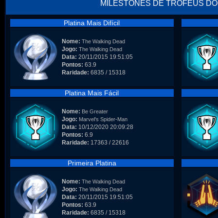
MILESTONES DE TROFÉUS DO
Platina Mais Difícil
Nome:
The Walking Dead
Jogo:
The Walking Dead
Data:
20/11/2015 19:51:05
Pontos:
63.9
Raridade:
6835 / 15318
Platina Mais Fácil
Nome:
Be Greater
Jogo:
Marvel's Spider-Man
Data:
10/12/2020 20:09:28
Pontos:
6.9
Raridade:
17363 / 22616
Primeira Platina
Nome:
The Walking Dead
Jogo:
The Walking Dead
Data:
20/11/2015 19:51:05
Pontos:
63.9
Raridade:
6835 / 15318