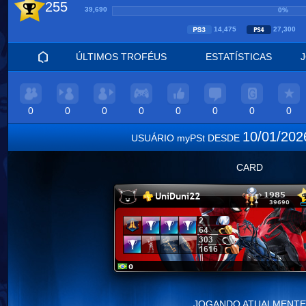
255
39,690
0%
14,475
27,300
ÚLTIMOS TROFÉUS
ESTATÍSTICAS
0
0
0
0
0
0
0
0
10/01/20
USUÁRIO myPSt DESDE
CARD
JOGANDO ATUALMENTE