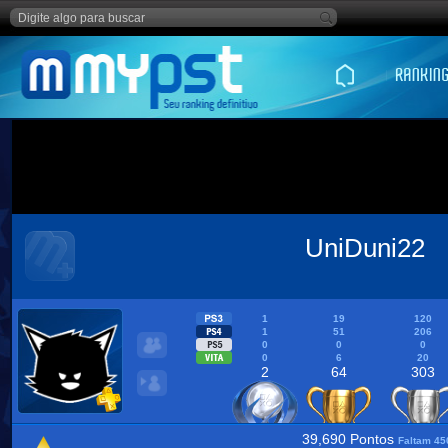
UniDuni22
1
19
120
1
51
206
0
0
0
0
6
20
2
64
303
39,690 Pontos
Faltam 45