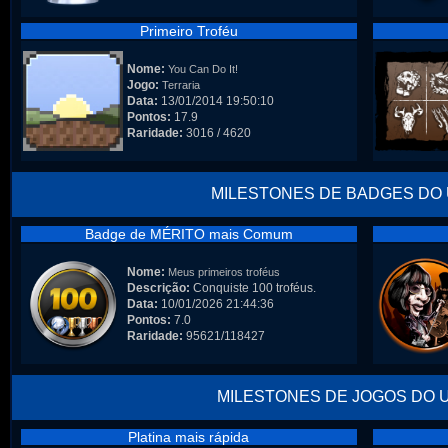
Primeiro Troféu
Nome:
You Can Do It!
Jogo:
Terraria
Data:
13/01/2014 19:50:10
Pontos:
17.9
Raridade:
3016 / 4620
MILESTONES DE BADGES DO
Badge de MÉRITO mais Comum
Nome:
Meus primeiros troféus
Descrição:
Conquiste 100 troféus.
Data:
10/01/2026 21:44:36
Pontos:
7.0
Raridade:
95621/118427
MILESTONES DE JOGOS DO 
Platina mais rápida