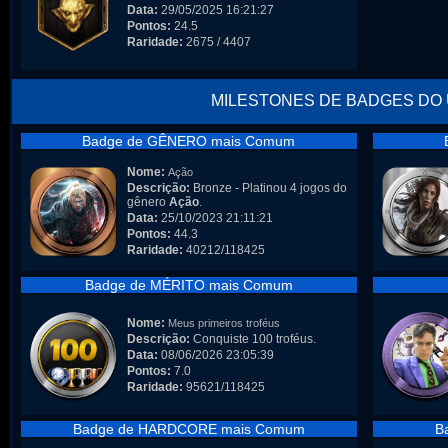
Data:
29/05/2025 16:21:27
Pontos:
24.5
Raridade:
2675 / 4407
MILESTONES DE BADGES DO
Badge de GÊNERO mais Comum
Nome:
Ação
Descrição:
Bronze - Platinou 4 jogos do
gênero
Ação
.
Data:
25/10/2023 21:11:21
Pontos:
44.3
Raridade:
40212/118425
Badge de MÉRITO mais Comum
Nome:
Meus primeiros troféus
Descrição:
Conquiste 100 troféus.
Data:
08/06/2026 23:05:39
Pontos:
7.0
Raridade:
95621/118425
Badge de HARDCORE mais Comum
B