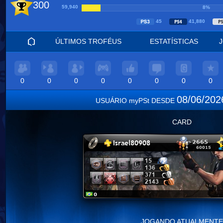
300
59,940
8%
45
41,880
ÚLTIMOS TROFÉUS
ESTATÍSTICAS
0
0
0
0
0
0
0
0
08/06/20
USUÁRIO myPSt DESDE
CARD
JOGANDO ATUALMENTE