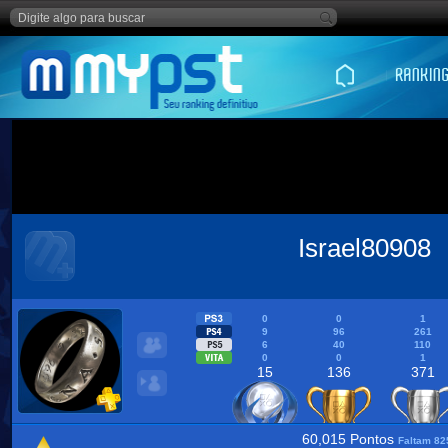
Israel80908
0
0
1
9
96
261
6
40
110
0
0
1
15
136
371
60,015 Pontos
Faltam 82