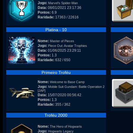
Jogo:
Marvel's Spider-Man
Data:
08/01/2021 23:17:36
Pontos:
6.9
Raridade:
17363 / 22616
Platina - 10
Nome:
Master of Pieces
Jogo:
Piece Out: Avatar Trophies
Data:
01/06/2025 23:29:11
Pontos:
1.3
Raridade:
632 / 650
Primeiro Troféu
Nome:
Welcome to Base Camp
Jogo:
Mobile Suit Gundam: Battle Operation 2
[JAP]
Data:
15/07/2020 00:56:42
Pontos:
1.3
Raridade:
355 / 362
Troféu 2000
Nome:
The Hero of Hogwarts
Jogo:
Hogwarts Legacy