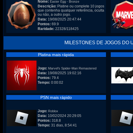
Nome:
Easter Egg - Bronze
Descrição:
Platine ou complete 10 jogos
que contenha qualquer referência, oculta
ou não, a outro jogo.
Data:
19/08/2025 20:47:44
Pontos:
69.9
Raridade:
22328/118425
MILESTONES DE JOGOS DO 
Platina mais rápida
Jogo:
Marvel's Spider-Man Remastered
Data:
19/08/2025 19:02:16
Pontos:
79.4
Tempo:
0:00:02
PSN mais rápido
Jogo:
Roblox
Data:
10/02/2024 20:29:05
Pontos:
318.8
Tempo:
31 dias, 8:54:41