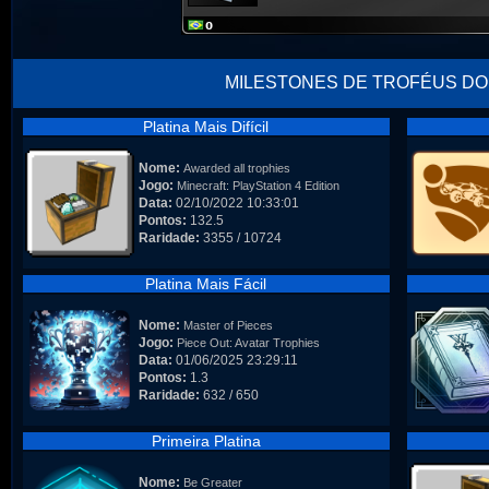
MILESTONES DE TROFÉUS DO
Platina Mais Difícil
Nome:
Awarded all trophies
Jogo:
Minecraft: PlayStation 4 Edition
Data:
02/10/2022 10:33:01
Pontos:
132.5
Raridade:
3355 / 10724
Platina Mais Fácil
Nome:
Master of Pieces
Jogo:
Piece Out: Avatar Trophies
Data:
01/06/2025 23:29:11
Pontos:
1.3
Raridade:
632 / 650
Primeira Platina
Nome:
Be Greater