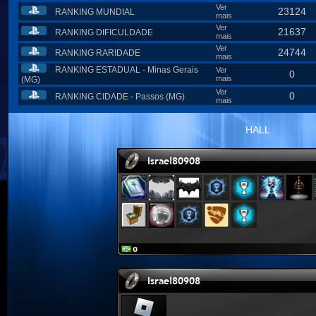
Ver
23124
RANKING MUNDIAL
mais
Ver
21637
RANKING DIFICULDADE
mais
Ver
24744
RANKING RARIDADE
mais
RANKING ESTADUAL - Minas Gerais
Ver
0
mais
(MG)
Ver
0
RANKING CIDADE - Passos (MG)
mais
HALL