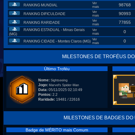
Ver
98768
RANKING MUNDIAL
mais
Ver
90993
RANKING DIFICULDADE
mais
Ver
77855
RANKING RARIDADE
mais
RANKING ESTADUAL - Minas Gerais
Ver
0
mais
(MG)
Ver
0
RANKING CIDADE - Montes Claros (MG)
mais
MILESTONES DE TROFÉUS DO
Último Troféu
Nome:
Sightseeing
Jogo:
Marvel's Spider-Man
Data:
05/11/2025 02:10:49
Pontos:
2.2
Raridade:
19481 / 22616
MILESTONES DE BADGES DO
Badge de MÉRITO mais Comum