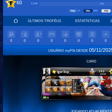
60
3,540
0%
0
450
ÚLTIMOS TROFÉUS
ESTATÍSTICAS
0
0
0
0
0
0
0
0
05/11/20
USUÁRIO myPSt DESDE
CARD
JOGANDO ATUALMENTE