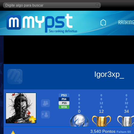
Igor3xp_
0
0
0
0
0
2
0
12
32
0
0
0
0
12
34
3,540 Pontos
Faltam 60