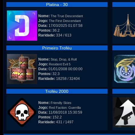
Platina - 30
Nome:
The True Descendant
Jogo:
The First Descendant
Data:
17/03/2025 01:07:58
Pontos:
36.2
Raridade:
334 / 613
Primeiro Troféu
Nome:
Stop, Drop, & Roll
Jogo:
Resident Evil 5
Data:
01/01/2008 00:00:00
Pontos:
32.3
Raridade:
18258 / 32404
Troféu 2000
Nome:
Friendly Skies
Jogo:
Red Faction: Guerrilla
Data:
11/08/2018 15:30:59
Pontos:
152.2
Raridade:
431 / 1497