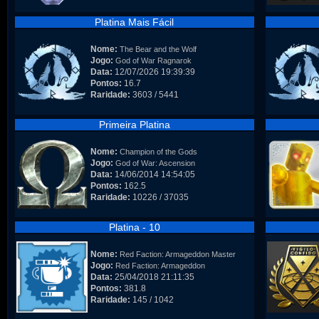
Platina Mais Fácil
Nome:
The Bear and the Wolf
Jogo:
God of War Ragnarok
Data:
12/07/2026 19:39:39
Pontos:
16.7
Raridade:
3603 / 5441
Primeira Platina
Nome:
Champion of the Gods
Jogo:
God of War: Ascension
Data:
14/06/2014 14:54:05
Pontos:
162.5
Raridade:
10226 / 37035
Platina - 10
Nome:
Red Faction: Armageddon Master
Jogo:
Red Faction: Armageddon
Data:
25/04/2018 21:11:35
Pontos:
381.8
Raridade:
145 / 1042