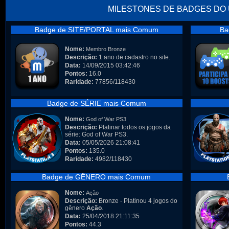
MILESTONES DE BADGES DO
Badge de SITE/PORTAL mais Comum
Ba
Nome:
Membro Bronze
Descrição:
1 ano de cadastro no site.
Data:
14/09/2015 03:42:46
Pontos:
16.0
Raridade:
77856/118430
Badge de SÉRIE mais Comum
Nome:
God of War PS3
Descrição:
Platinar todos os jogos da
série: God of War PS3.
Data:
05/05/2026 21:08:41
Pontos:
135.0
Raridade:
4982/118430
Badge de GÊNERO mais Comum
Nome:
Ação
Descrição:
Bronze - Platinou 4 jogos do
gênero
Ação
.
Data:
25/04/2018 21:11:35
Pontos:
44.3