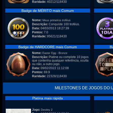
Raridade:
40212/118430
Badge de MÉRITO mais Comum
Nome:
Meus primeiros troféus
Descrição:
Conquiste 100 troféus.
Data:
04/03/2013 18:27:39
Pontos:
7.0
Raridade:
95621/118430
Badge de HARDCORE mais Comum
B
Nome:
Easter Egg - Bronze
Descrição:
Platine ou complete 10 jogos
que contenha qualquer referência, oculta
ou não, a outro jogo.
Data:
09/02/2022 11:12:08
Pontos:
69.9
Raridade:
22328/118430
MILESTONES DE JOGOS DO 
Platina mais rápida
Jogo:
Destiny 2