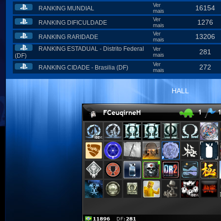
Ver
16154
RANKING MUNDIAL
mais
Ver
1276
RANKING DIFICULDADE
mais
Ver
13206
RANKING RARIDADE
mais
RANKING ESTADUAL - Distrito Federal
Ver
281
mais
(DF)
Ver
272
RANKING CIDADE - Brasilia (DF)
mais
HALL