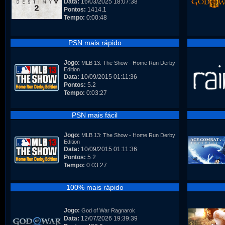
Data:
16/03/2025 18:07:38
Pontos:
1414.1
Tempo:
0:00:48
PSN mais rápido
Jogo:
MLB 13: The Show - Home Run Derby
Edition
Data:
10/09/2015 01:11:36
Pontos:
5.2
Tempo:
0:03:27
PSN mais fácil
Jogo:
MLB 13: The Show - Home Run Derby
Edition
Data:
10/09/2015 01:11:36
Pontos:
5.2
Tempo:
0:03:27
100% mais rápido
Jogo:
God of War Ragnarok
Data:
12/07/2026 19:39:39