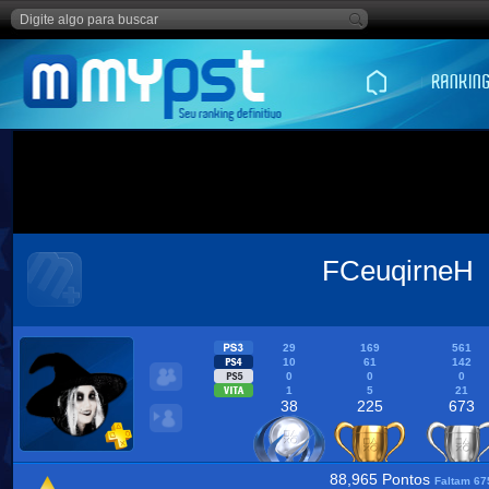
FCeuqirneH
29
169
561
10
61
142
0
0
0
1
5
21
38
225
673
88,965 Pontos
Faltam 67