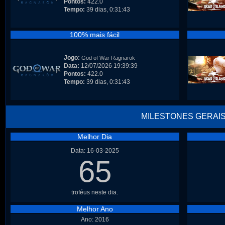
Pontos:
422.0
Tempo:
39 dias, 0:31:43
100% mais fácil
Jogo:
God of War Ragnarok
Data:
12/07/2026 19:39:39
Pontos:
422.0
Tempo:
39 dias, 0:31:43
MILESTONES GERAI
Melhor Dia
Data: 16-03-2025
65
troféus neste dia.
Melhor Ano
Ano: 2016