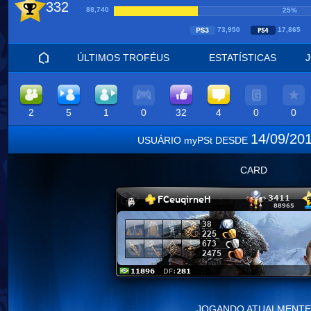
332
88,740
25%
73,950
17,865
ÚLTIMOS TROFÉUS
ESTATÍSTICAS
2
5
1
0
32
4
0
0
14/09/20
USUÁRIO myPSt DESDE
CARD
JOGANDO ATUALMENTE