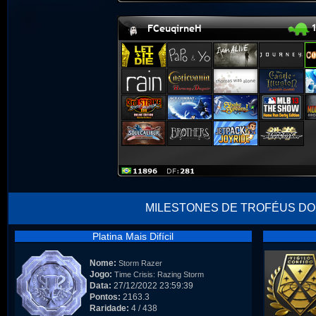
MILESTONES DE TROFÉUS DO
Platina Mais Difícil
Nome:
Storm Razer
Jogo:
Time Crisis: Razing Storm
Data:
27/12/2022 23:59:39
Pontos:
2163.3
Raridade:
4 / 438