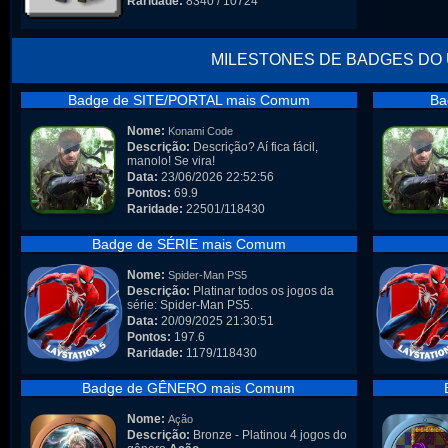
Raridade:
8340 / 10724
MILESTONES DE BADGES DO
Badge de SITE/PORTAL mais Comum
Ba
Nome:
Konami Code
Descrição:
Descrição? Aí fica fácil,
manolo! Se vira!
Data:
23/06/2026 22:52:56
Pontos:
69.9
Raridade:
22501/118430
Badge de SÉRIE mais Comum
Nome:
Spider-Man PS5
Descrição:
Platinar todos os jogos da
série: Spider-Man PS5.
Data:
20/09/2025 21:30:51
Pontos:
197.6
Raridade:
1179/118430
Badge de GÊNERO mais Comum
Nome:
Ação
Descrição:
Bronze - Platinou 4 jogos do