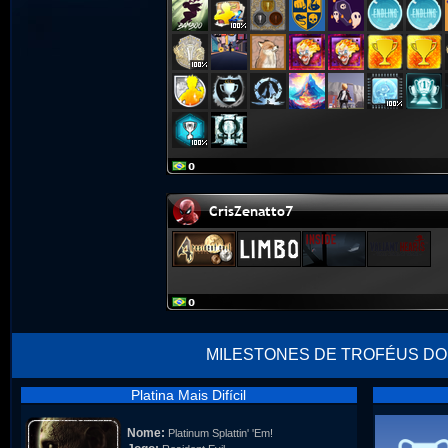
MILESTONES DE TROFÉUS DO
Platina Mais Difícil
Nome:
Platinum Splattin' 'Em!