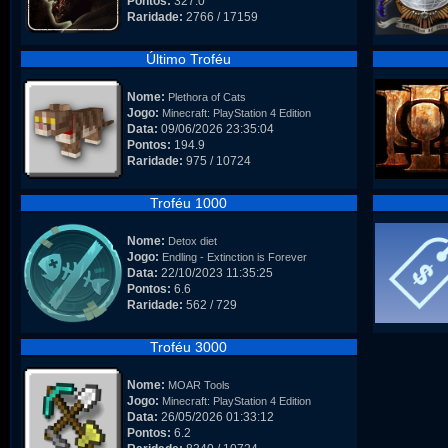
Pontos:
327.0
Raridade:
2766 / 17159
Último Troféu
Nome:
Plethora of Cats
Jogo:
Minecraft: PlayStation 4 Edition
Data:
09/06/2026 23:35:04
Pontos:
194.9
Raridade:
975 / 10724
Troféu 1000
Nome:
Detox diet
Jogo:
Endling - Extinction is Forever
Data:
22/10/2023 11:35:25
Pontos:
6.6
Raridade:
562 / 729
Troféu 3000
Nome:
MOAR Tools
Jogo:
Minecraft: PlayStation 4 Edition
Data:
26/05/2026 01:33:12
Pontos:
6.2