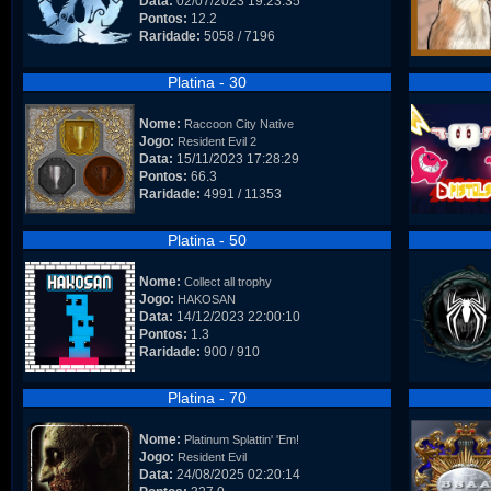
Data:
02/07/2023 19:23:35
Pontos:
12.2
Raridade:
5058 / 7196
Platina - 30
Nome:
Raccoon City Native
Jogo:
Resident Evil 2
Data:
15/11/2023 17:28:29
Pontos:
66.3
Raridade:
4991 / 11353
Platina - 50
Nome:
Collect all trophy
Jogo:
HAKOSAN
Data:
14/12/2023 22:00:10
Pontos:
1.3
Raridade:
900 / 910
Platina - 70
Nome:
Platinum Splattin' 'Em!
Jogo:
Resident Evil
Data:
24/08/2025 02:20:14