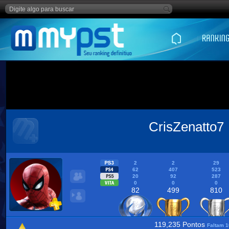
CrisZenatto7
2
2
29
62
407
523
20
92
287
0
0
0
82
499
810
119,235 Pontos
Faltam 1