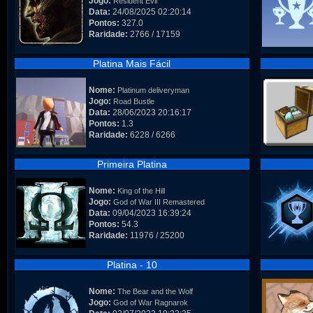
Jogo:
Resident Evil
Data:
24/08/2025 02:20:14
Pontos:
327.0
Raridade:
2766 / 17159
Platina Mais Fácil
Nome:
Platinum deliveryman
Jogo:
Road Bustle
Data:
28/06/2023 20:16:17
Pontos:
1.3
Raridade:
6228 / 6266
Primeira Platina
Nome:
King of the Hill
Jogo:
God of War III Remastered
Data:
09/04/2023 16:39:24
Pontos:
54.3
Raridade:
11976 / 25200
Platina - 10
Nome:
The Bear and the Wolf
Jogo:
God of War Ragnarok