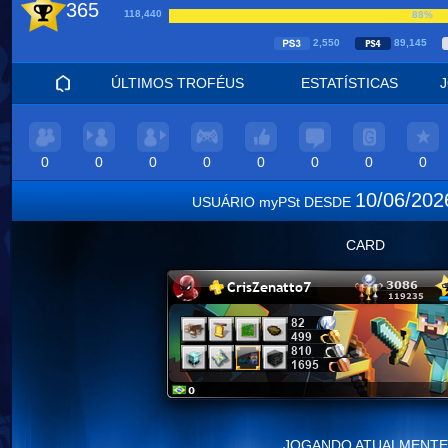
365
118,440
88%
2,550
89,145
ÚLTIMOS TROFÉUS
ESTATÍSTICAS
0
0
0
0
0
0
0
0
10/06/20
USUÁRIO myPSt DESDE
CARD
JOGANDO ATUALMENTE