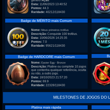
gênero
Ação
.
Data:
11/06/2023 13:40:52
Pontos:
44.3
Raridade:
40212/118430
Badge de MÉRITO mais Comum
Nome:
Meus primeiros troféus
Descrição:
Conquiste 100 troféus.
Data:
10/06/2026 14:25:35
Pontos:
7.0
Raridade:
95621/118430
B
Badge de HARDCORE mais Comum
Nome:
Easter Egg - Bronze
Descrição:
Platine ou complete 10 jogos
que contenha qualquer referência, oculta
ou não, a outro jogo.
Data:
18/10/2023 21:57:20
Pontos:
69.9
Raridade:
22328/118430
MILESTONES DE JOGOS DO 
Platina mais rápida