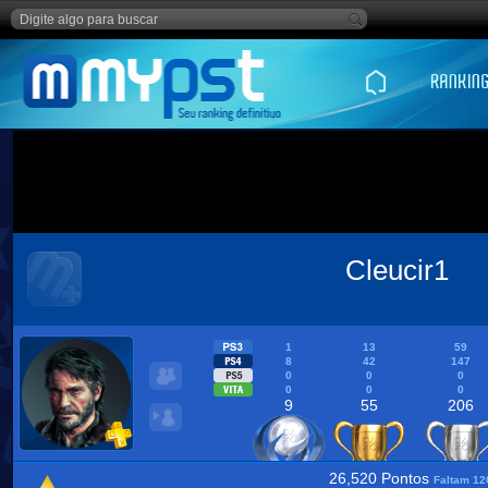
Cleucir1
1
13
59
8
42
147
0
0
0
0
0
0
9
55
206
26,520 Pontos
Faltam 12