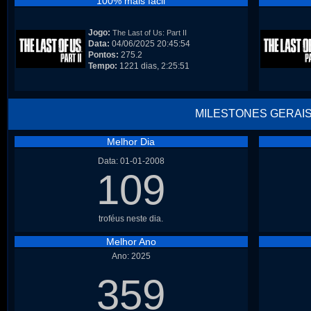
100% mais fácil
Jogo:
The Last of Us: Part II
Data:
04/06/2025 20:45:54
Pontos:
275.2
Tempo:
1221 dias, 2:25:51
MILESTONES GERAI
Melhor Dia
Data: 01-01-2008
109
troféus neste dia.
Melhor Ano
Ano: 2025
359