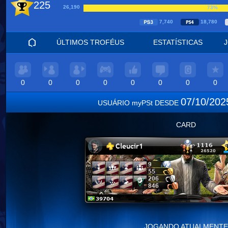
225
26,190
73%
7,740
18,780
ÚLTIMOS TROFÉUS
ESTATÍSTICAS
0
0
0
0
0
0
0
0
07/10/20
USUÁRIO myPSt DESDE
CARD
JOGANDO ATUALMENTE