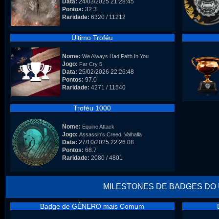
Data:
24/03/2025 21:28:45
Pontos:
32.3
Raridade:
6320 / 11212
Último Troféu
Nome:
We Always Had Faith In You
Jogo:
Far Cry 5
Data:
25/02/2026 22:26:48
Pontos:
97.0
Raridade:
4271 / 11540
Troféu 1000
Nome:
Equine Attack
Jogo:
Assassin's Creed: Valhalla
Data:
27/10/2025 22:26:08
Pontos:
68.7
Raridade:
2080 / 4801
MILESTONES DE BADGES DO
Badge de GÊNERO mais Comum