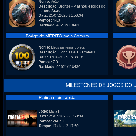
Nome:
Ação
Descrição:
Bronze - Platinou 4 jogos do
gênero
Ação
.
Data:
25/07/2025 21:58:34
Pontos:
44.3
Raridade:
40212/118430
Badge de MÉRITO mais Comum
Nome:
Meus primeiros troféus
Descrição:
Conquiste 100 troféus.
Data:
07/10/2025 16:38:18
Pontos:
7.0
Raridade:
95621/118430
MILESTONES DE JOGOS DO 
Platina mais rápida
Jogo:
Mafia II
Data:
25/07/2025 21:58:34
Pontos:
2667.1
Tempo:
17 dias, 3:17:50