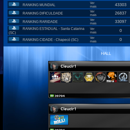
Ver
43303
RANKING MUNDIAL
mais
Ver
26837
RANKING DIFICULDADE
mais
Ver
33097
RANKING RARIDADE
mais
RANKING ESTADUAL - Santa Catarina
Ver
0
mais
(SC)
Ver
0
RANKING CIDADE - Chapecó (SC)
mais
HALL