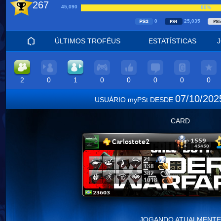
267
45,090
80%
0
25,035
ÚLTIMOS TROFÉUS
ESTATÍSTICAS
2
0
1
0
0
0
0
0
07/10/20
USUÁRIO myPSt DESDE
CARD
JOGANDO ATUALMENTE