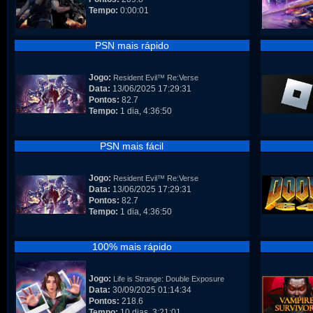
Tempo:
0:00:01
PSN mais rápido
Jogo:
Resident Evil™ Re:Verse
Data:
13/06/2025 17:29:31
Pontos:
82.7
Tempo:
1 dia, 4:36:50
PSN mais fácil
Jogo:
Resident Evil™ Re:Verse
Data:
13/06/2025 17:29:31
Pontos:
82.7
Tempo:
1 dia, 4:36:50
100% mais rápido
Jogo:
Life is Strange: Double Exposure
Data:
30/09/2025 01:14:34
Pontos:
218.6
Tempo:
10 dias, 3:21:01