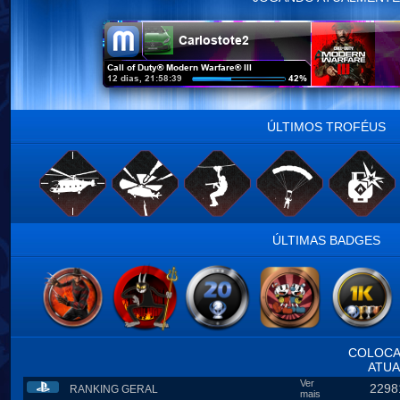
ÚLTIMOS TROFÉUS
ÚLTIMAS BADGES
COLOC
ATUA
Ver
2298
RANKING GERAL
mais