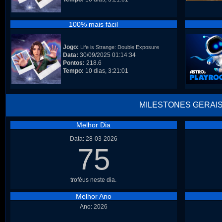
100% mais fácil
Jogo:
Life is Strange: Double Exposure
Data:
30/09/2025 01:14:34
Pontos:
218.6
Tempo:
10 dias, 3:21:01
MILESTONES GERAI
Melhor Dia
Data: 28-03-2026
75
troféus neste dia.
Melhor Ano
Ano: 2026