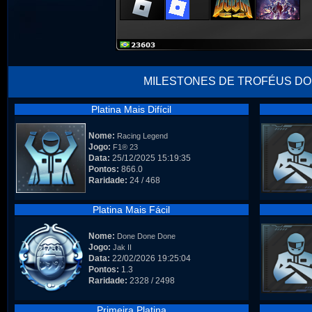
MILESTONES DE TROFÉUS DO
Platina Mais Difícil
Nome:
Racing Legend
Jogo:
F1® 23
Data:
25/12/2025 15:19:35
Pontos:
866.0
Raridade:
24 / 468
Platina Mais Fácil
Nome:
Done Done Done
Jogo:
Jak II
Data:
22/02/2026 19:25:04
Pontos:
1.3
Raridade:
2328 / 2498
Primeira Platina