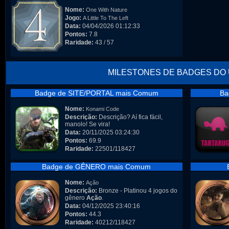
Nome:
One With Nature
Jogo:
A Little To The Left
Data:
04/04/2026 01:12:33
Pontos:
7.8
Raridade:
43 / 57
MILESTONES DE BADGES DO
Badge de SITE/PORTAL mais Comum
Ba
Nome:
Konami Code
Descrição:
Descrição? Aí fica fácil,
manolo! Se vira!
Data:
20/11/2025 03:24:30
Pontos:
69.9
Raridade:
22501/118427
Badge de GÊNERO mais Comum
Nome:
Ação
Descrição:
Bronze - Platinou 4 jogos do
gênero
Ação
.
Data:
04/12/2025 23:40:16
Pontos:
44.3
Raridade:
40212/118427