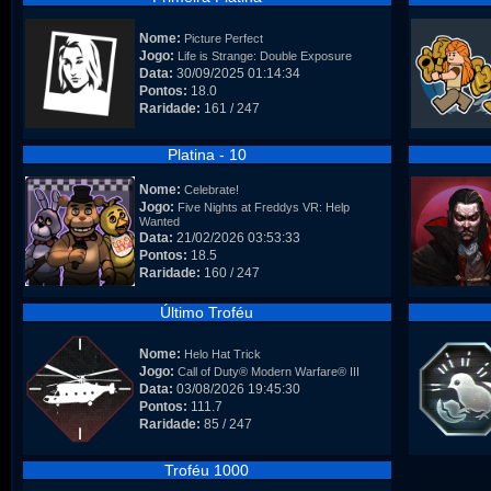
Nome:
Picture Perfect
Jogo:
Life is Strange: Double Exposure
Data:
30/09/2025 01:14:34
Pontos:
18.0
Raridade:
161 / 247
Platina - 10
Nome:
Celebrate!
Jogo:
Five Nights at Freddys VR: Help
Wanted
Data:
21/02/2026 03:53:33
Pontos:
18.5
Raridade:
160 / 247
Último Troféu
Nome:
Helo Hat Trick
Jogo:
Call of Duty® Modern Warfare® III
Data:
03/08/2026 19:45:30
Pontos:
111.7
Raridade:
85 / 247
Troféu 1000