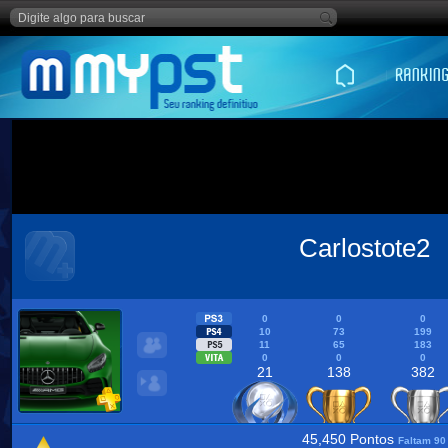
Carlostote2
0
0
0
10
73
199
11
65
183
0
0
0
21
138
382
45,450 Pontos
Faltam 90