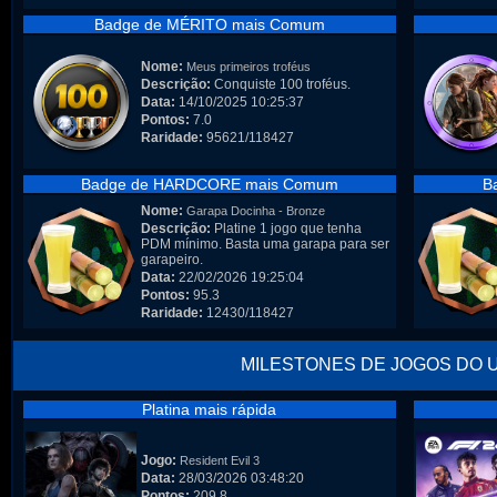
Badge de MÉRITO mais Comum
Nome:
Meus primeiros troféus
Descrição:
Conquiste 100 troféus.
Data:
14/10/2025 10:25:37
Pontos:
7.0
Raridade:
95621/118427
Badge de HARDCORE mais Comum
B
Nome:
Garapa Docinha - Bronze
Descrição:
Platine 1 jogo que tenha
PDM mínimo. Basta uma garapa para ser
garapeiro.
Data:
22/02/2026 19:25:04
Pontos:
95.3
Raridade:
12430/118427
MILESTONES DE JOGOS DO 
Platina mais rápida
Jogo:
Resident Evil 3
Data:
28/03/2026 03:48:20
Pontos:
209.8