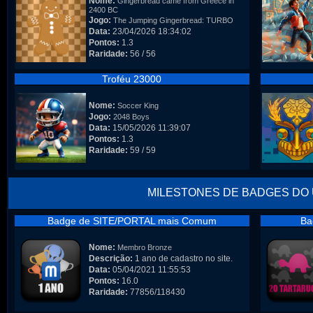
Nome:
Gingerbread came from Greece in
2400 BC
Jogo:
The Jumping Gingerbread: TURBO
Data:
23/04/2026 18:34:02
Pontos:
1.3
Raridade:
56 / 56
Troféu 23000
Nome:
Soccer King
Jogo:
2048 Boys
Data:
15/05/2026 11:39:07
Pontos:
1.3
Raridade:
59 / 59
MILESTONES DE BADGES DO
Badge de SITE/PORTAL mais Comum
Ba
Nome:
Membro Bronze
Descrição:
1 ano de cadastro no site.
Data:
05/04/2021 11:55:53
Pontos:
16.0
Raridade:
77856/118430