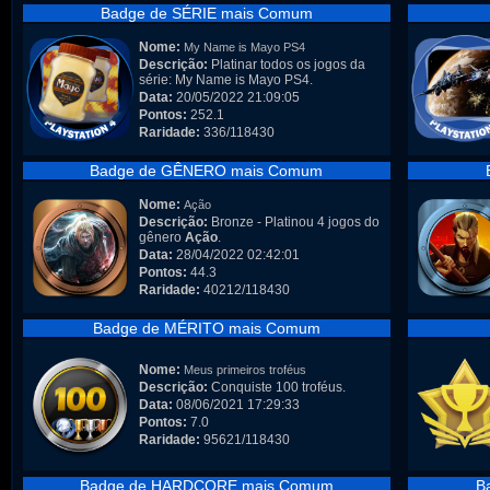
Badge de SÉRIE mais Comum
Nome:
My Name is Mayo PS4
Descrição:
Platinar todos os jogos da
série: My Name is Mayo PS4.
Data:
20/05/2022 21:09:05
Pontos:
252.1
Raridade:
336/118430
Badge de GÊNERO mais Comum
Nome:
Ação
Descrição:
Bronze - Platinou 4 jogos do
gênero
Ação
.
Data:
28/04/2022 02:42:01
Pontos:
44.3
Raridade:
40212/118430
Badge de MÉRITO mais Comum
Nome:
Meus primeiros troféus
Descrição:
Conquiste 100 troféus.
Data:
08/06/2021 17:29:33
Pontos:
7.0
Raridade:
95621/118430
Badge de HARDCORE mais Comum
B