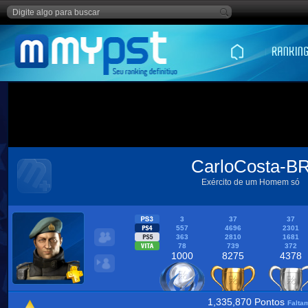
CarloCosta-B
Exército de um Homem só
3
37
37
557
4696
2301
363
2810
1681
78
739
372
1000
8275
4378
1,335,870 Pontos
Falta