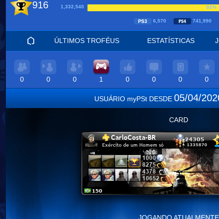
916
1,332,540
92%
6,570
741,990
ÚLTIMOS TROFÉUS
ESTATÍSTICAS
0
0
0
1
0
0
0
0
05/04/20
USUÁRIO myPSt DESDE
CARD
JOGANDO ATUALMENTE