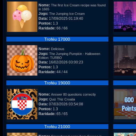
Nome:
The first Ice Cream recipe was found
in 1665
Jogo:
The Jumping Ice Cream
Data:
17/09/2025 01:19:40
Pontos:
1.3
Raridade:
66 / 66
Troféu 17000
Nome:
Delicious
Jogo:
The Jumping Pumpkin - Halloween
Edition: TURBO
Data:
16/02/2026 03:00:23
Pontos:
1.3
Raridade:
44 / 44
Troféu 19000
Nome:
Answer 80 questions correctly
Jogo:
Quiz Thiz Croatia
Data:
07/03/2026 03:54:08
Pontos:
1.3
Raridade:
65 / 65
Troféu 21000