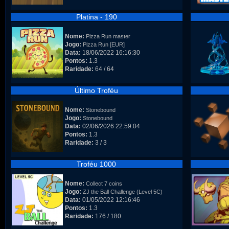
Platina - 190
Nome:
Pizza Run master
Jogo:
Pizza Run [EUR]
Data:
18/06/2022 16:16:30
Pontos:
1.3
Raridade:
64 / 64
Último Troféu
Nome:
Stonebound
Jogo:
Stonebound
Data:
02/06/2026 22:59:04
Pontos:
1.3
Raridade:
3 / 3
Troféu 1000
Nome:
Collect 7 coins
Jogo:
ZJ the Ball Challenge (Level 5C)
Data:
01/05/2022 12:16:46
Pontos:
1.3
Raridade:
176 / 180