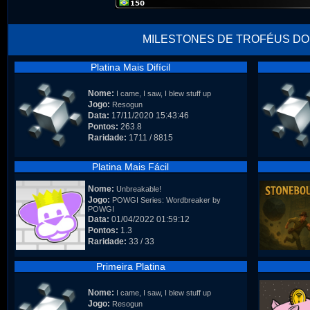
MILESTONES DE TROFÉUS DO
Platina Mais Difícil
Nome:
I came, I saw, I blew stuff up
Jogo:
Resogun
Data:
17/11/2020 15:43:46
Pontos:
263.8
Raridade:
1711 / 8815
Platina Mais Fácil
Nome:
Unbreakable!
Jogo:
POWGI Series: Wordbreaker by
POWGI
Data:
01/04/2022 01:59:12
Pontos:
1.3
Raridade:
33 / 33
Primeira Platina
Nome:
I came, I saw, I blew stuff up
Jogo:
Resogun