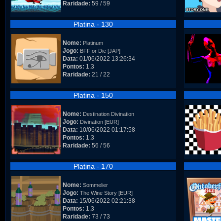
Raridade:
59 / 59
Platina - 130
Nome:
Platinum
Jogo:
BFF or Die [JAP]
Data:
01/06/2022 13:26:34
Pontos:
1.3
Raridade:
21 / 22
Platina - 150
Nome:
Destination Divination
Jogo:
Divination [EUR]
Data:
10/06/2022 01:17:58
Pontos:
1.3
Raridade:
56 / 56
Platina - 170
Nome:
Sommelier
Jogo:
The Wine Story [EUR]
Data:
15/06/2022 02:21:38
Pontos:
1.3
Raridade:
73 / 73