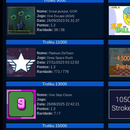
Troféu 9000
Nome:
Great jackpot, GOR
Jogo:
One Escape [ASIA]
Data:
28/09/2023 01:31:37
Pontos:
1.3
Raridade:
36 / 36
Troféu 11000
Nome:
Platinum DeTeam
Jogo:
Deep Space Rush
Data:
27/11/2023 03:12:02
Pontos:
1.3
Raridade:
771 / 776
Troféu 13000
Nome:
One Step Closer
Jogo:
Data:
26/08/2025 22:42:21
Pontos:
1.3
Raridade:
7 / 7
Troféu 15000