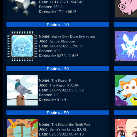
Data:
17/11/2020 15:43:46
Pontos:
263.8
Raridade:
1711 / 8815
Platina - 10
Nome:
You've Only Done Everything
Jogo:
Astro's Playroom
Data:
24/04/2022 11:50:35
Pontos:
10.9
Raridade:
8372 / 11685
Platina - 30
Nome:
The Pigeon P
Jogo:
The Pigeon P [EUR]
Data:
27/04/2022 03:33:52
Pontos:
1.3
Raridade:
91 / 91
Platina - 50
Nome:
The King of the North Pole
Jogo:
Santa's workshop [EUR]
Data:
02/05/2022 00:44:18