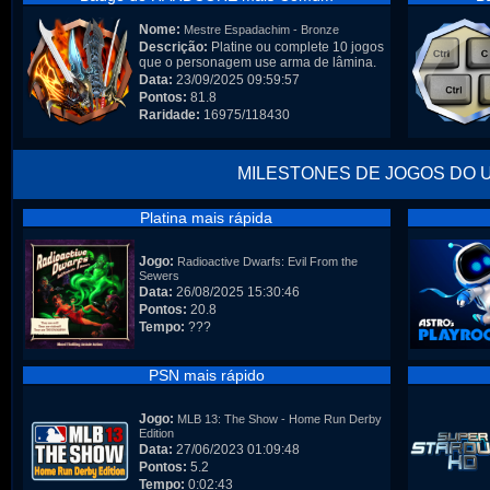
Nome:
Mestre Espadachim - Bronze
Descrição:
Platine ou complete 10 jogos
que o personagem use arma de lâmina.
Data:
23/09/2025 09:59:57
Pontos:
81.8
Raridade:
16975/118430
MILESTONES DE JOGOS DO 
Platina mais rápida
Jogo:
Radioactive Dwarfs: Evil From the
Sewers
Data:
26/08/2025 15:30:46
Pontos:
20.8
Tempo:
???
PSN mais rápido
Jogo:
MLB 13: The Show - Home Run Derby
Edition
Data:
27/06/2023 01:09:48
Pontos:
5.2
Tempo:
0:02:43