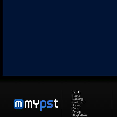
SITE
Home
Ranking
Cadastro
Jogos
Boost
Fórum
Estatísticas