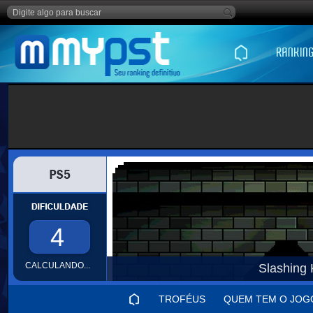
4
CALCULANDO...
Slashing 
TROFÉUS
QUEM TEM O JOG