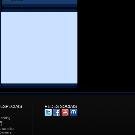
 ESPECIAIS
REDES SOCIAIS
Ranking
as
es
 seu site
Banners