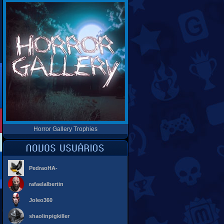
Horror Gallery Trophies
PedraoHA-
rafaelalbertin
Joleo360
shaolinpigkiller