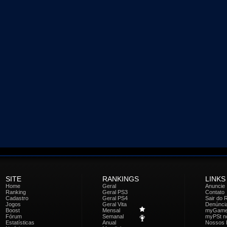
SITE
RANKINGS
LINKS
Home
Geral
Anuncie
Ranking
Geral PS3
Contato
Cadastro
Geral PS4
Sair do 
Jogos
Geral Vita
Denúnci
Boost
Mensal
myGam
Fórum
Semanal
myPSt no
Estatísticas
Anual
Nossos 