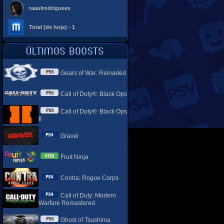
raaulrodriguees
Total (de hoje) - 1
Gears of War: Reloaded
Call of Duty®: Black Ops
Call of Duty®: Black Ops
II
Gravel
Fruit Ninja
Contra: Rogue Corps
Call of Duty: Modern
Warfare Remastered
Ghost of Tsushima