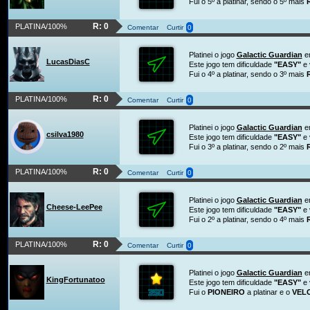
Fui o 5º a platinar, sendo o 5º mais
R: 0
PLATINA/100%
Comentar
Curtir
0
Platinei o jogo
Galactic Guardian
em
LucasDiasC
Este jogo tem dificuldade
"EASY"
e 
Fui o 4º a platinar, sendo o 3º mais
R: 0
PLATINA/100%
Comentar
Curtir
0
Platinei o jogo
Galactic Guardian
em
csilva1980
Este jogo tem dificuldade
"EASY"
e 
Fui o 3º a platinar, sendo o 2º mais
R: 0
PLATINA/100%
Comentar
Curtir
0
Platinei o jogo
Galactic Guardian
em
Cheese-LeePee
Este jogo tem dificuldade
"EASY"
e 
Fui o 2º a platinar, sendo o 4º mais
R: 0
PLATINA/100%
Comentar
Curtir
0
Platinei o jogo
Galactic Guardian
em
KingFortunatoo
Este jogo tem dificuldade
"EASY"
e 
Fui o
PIONEIRO
a platinar e o
VEL