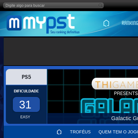
31
EASY
Galactic G
TROFÉUS
QUEM TEM O JOG