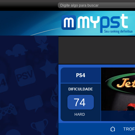
74
HARD
TROF