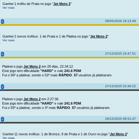
Ganhei 1 troféu de Prata no jogo "
Jet Moto 2
"
Ver mais
08/05/2026 16:13:49
0
Ganhei 2 novos troféus: 1 de Prata e 1 de Platina no jogo "
Jet Moto 2
"
Ver mais
27/12/2025 23:47:51
0
Platinei o jogo
Jet Moto 2
em 28 dias, 22:34:12.
Este jogo tem dificuldade
"HARD"
e vale
241.6 PDM
Fui o 56º a platinar, sendo o 52º mais
RÁPIDO
.
57
usuários já platinaram.
27/12/2025 23:46:22
0
Platinei o jogo
Jet Moto 2
em 2:27:36.
Este jogo tem dificuldade
"HARD"
e vale
241.6 PDM
Fui o 55º a platinar, sendo o 3º mais
RÁPIDO
.
57
usuários já platinaram.
26/12/2025 08:51:47
0
Ganhei 11 novos troféus: 1 de Bronze, 9 de Prata e 1 de Ouro no jogo "
Jet Moto 2
"
Ver mais