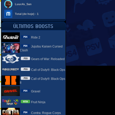
Luuc4s_San
Total (de hoje) - 1
Ride 2
Jujutsu Kaisen Cursed
Clash
Gears of War: Reloaded
Call of Duty®: Black Ops
Call of Duty®: Black Ops
II
Gravel
Fruit Ninja
Contra: Rogue Corps