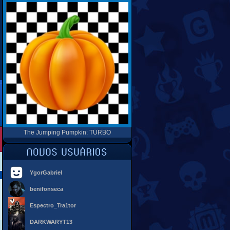
The Jumping Pumpkin: TURBO
YgorGabriel
benifonseca
Espectro_Tra1tor
DARKWARYT13