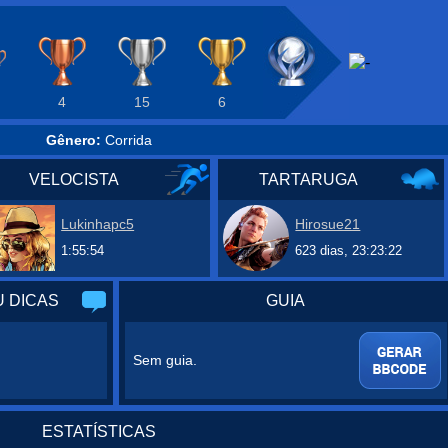
4
15
6
Gênero:
Corrida
VELOCISTA
TARTARUGA
Lukinhapc5
Hirosue21
1:55:54
623 dias, 23:23:22
 DICAS
GUIA
Sem guia.
ESTATÍSTICAS