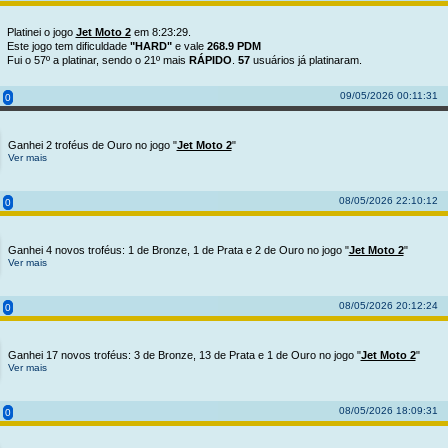
Platinei o jogo
Jet Moto 2
em 8:23:29.
Este jogo tem dificuldade
"HARD"
e vale
268.9 PDM
Fui o 57º a platinar, sendo o 21º mais
RÁPIDO
.
57
usuários já platinaram.
09/05/2026 00:11:31
0
Ganhei 2 troféus de Ouro no jogo "
Jet Moto 2
"
Ver mais
08/05/2026 22:10:12
0
Ganhei 4 novos troféus: 1 de Bronze, 1 de Prata e 2 de Ouro no jogo "
Jet Moto 2
"
Ver mais
08/05/2026 20:12:24
0
Ganhei 17 novos troféus: 3 de Bronze, 13 de Prata e 1 de Ouro no jogo "
Jet Moto 2
"
Ver mais
08/05/2026 18:09:31
0