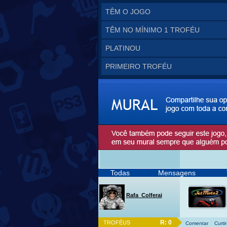
TÊM O JOGO
TÊM NO MÍNIMO 1 TROFÉU
PLATINOU
PRIMEIRO TROFÉU
Todas
Mensagens
Rafa_Colferai
R: 0
TROFÉUS
Comentar
Curtir