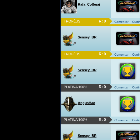
Rafa_Colferai
R: 0
TROFÉUS
Comentar
Curtir
Sensey_BR
R: 0
TROFÉUS
Comentar
Curtir
Sensey_BR
R: 0
PLATINA/100%
Comentar
Curtir
AngusHac
R: 0
PLATINA/100%
Comentar
Curtir
Sensey_BR