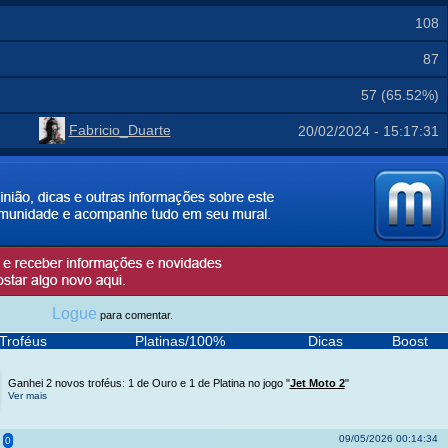
108
87
57 (65.52%)
Fabricio_Duarte
20/02/2024 - 15:17:31
Logue
para comentar.
Troféus
Platinas/100%
Dicas
Boost
Ganhei 2 novos troféus: 1 de Ouro e 1 de Platina no jogo "
Jet Moto 2
"
Ver mais
09/05/2026 00:14:34
0