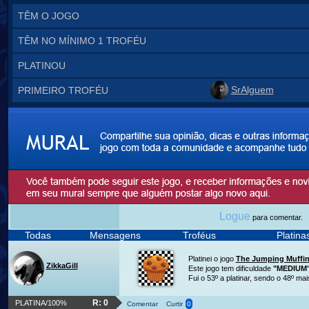
TÊM O JOGO
TÊM NO MÍNIMO 1 TROFÉU
PLATINOU
SrAlguem
PRIMEIRO TROFÉU
Logue
para comentar.
Todas
Mensagens
Troféus
Platin
Platinei o jogo
The Jumping Muffi
ZikkaGill
Este jogo tem dificuldade
"MEDIUM
Fui o 53º a platinar, sendo o 48º ma
R: 0
PLATINA/100%
Comentar
Curtir
0