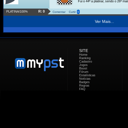
Fui o 44º a platinar, sendo o 26º ma
R: 0
PLATINA/100%
Comentar
Curtir
0
Ver Mais...
SITE
Home
Ranking
Cadastro
Jogos
Boost
Fórum
Estatísticas
Notícias
Badges
Regras
FAQ