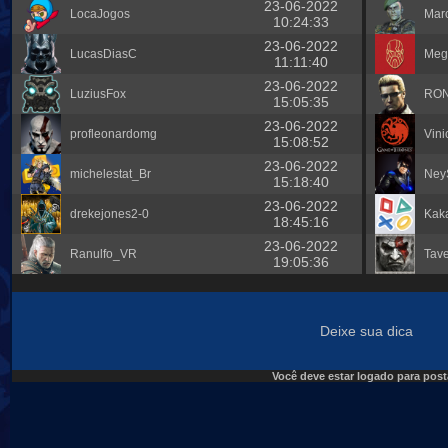
23-06-2022
LocaJogos
Marc
10:24:33
23-06-2022
LucasDiasC
Meg
11:11:40
23-06-2022
LuziusFox
RO
15:05:35
23-06-2022
profleonardomg
Vini
15:08:52
23-06-2022
michelestat_Br
Ney
15:18:40
23-06-2022
drekejones2-0
Kak
18:45:16
23-06-2022
Ranulfo_VR
Tave
19:05:36
Deixe sua dica
Você deve estar logado para post