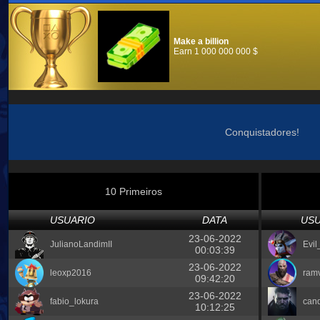
Make a billion
Earn 1 000 000 000 $
Conquistadores!
10 Primeiros
USUARIO
DATA
USU
23-06-2022
JulianoLandimII
Evil
00:03:39
23-06-2022
leoxp2016
ram
09:42:20
23-06-2022
fabio_lokura
cand
10:12:25