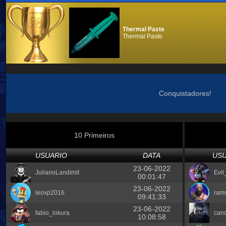
Thermal Paste
Thermal Paste
Conquistadores!
10 Primeiros
USUARIO
DATA
USU
23-06-2022
JulianoLandimII
Evil
00:01:47
23-06-2022
leoxp2016
ram
09:41:33
23-06-2022
fabio_lokura
cand
10:08:58