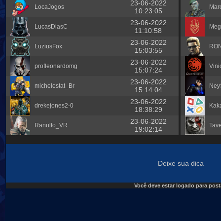
23-06-2022
LocaJogos
Marc
10:23:05
23-06-2022
LucasDiasC
Meg
11:10:58
23-06-2022
LuziusFox
RO
15:03:55
23-06-2022
profleonardomg
Vini
15:07:24
23-06-2022
michelestat_Br
Ney
15:14:04
23-06-2022
drekejones2-0
Kak
18:38:29
23-06-2022
Ranulfo_VR
Tave
19:02:14
Deixe sua dica
Você deve estar logado para post