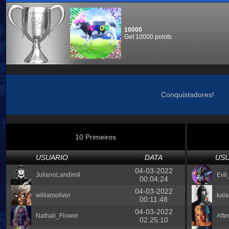
10000
Get 10000 points
Conquistadores!
10 Primeiros
USUARIO
DATA
USU
04-03-2022
JulianoLandimII
Evil
00:04:24
04-03-2022
williamoliver
kal
00:11:48
04-03-2022
Nathali_Flower
Afte
02:25:10