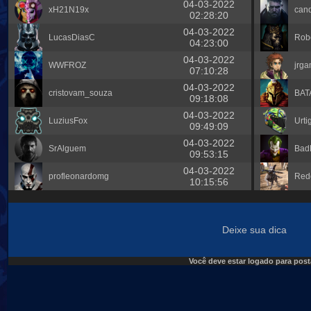
04-03-2022
xH21N19x
cand
02:28:20
04-03-2022
LucasDiasC
Robe
04:23:00
04-03-2022
WWFROZ
jrg
07:10:28
04-03-2022
cristovam_souza
BAT
09:18:08
04-03-2022
LuziusFox
Urt
09:49:09
04-03-2022
SrAlguem
Bad
09:53:15
04-03-2022
profleonardomg
Red
10:15:56
Deixe sua dica
Você deve estar logado para post