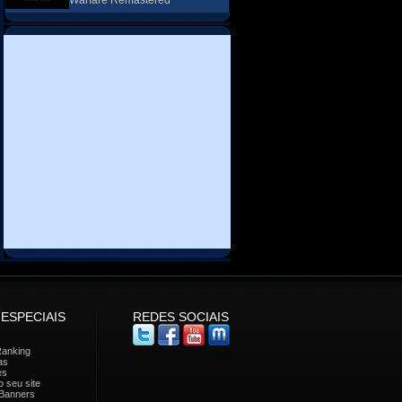
Warfare Remastered
 ESPECIAIS
REDES SOCIAIS
Ranking
as
es
 seu site
Banners