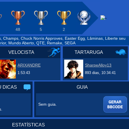
48
5
2
 Champs, Chuck Norris Approves, Easter Egg, Lâminas, Liberte seu
erior, Mundo Aberto, QTE, Remake, SEGA
VELOCISTA
TARTARUGA
ARIXANDRE
SharpeAlloy13
1:53:43
893 dias, 10:34:41
 DICAS
GUIA
Sem guia.
s.
ESTATÍSTICAS