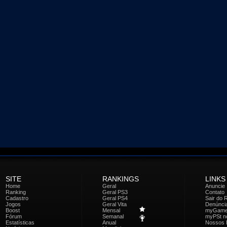
SITE
RANKINGS
LINKS
Home
Geral
Anuncie
Ranking
Geral PS3
Contato
Cadastro
Geral PS4
Sair do 
Jogos
Geral Vita
Denúnci
Boost
Mensal
myGam
Fórum
Semanal
myPSt no
Estatísticas
Anual
Nossos 