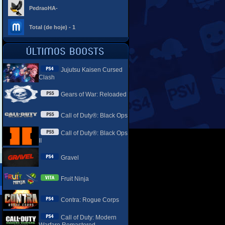
PedraoHA-
Total (de hoje) - 1
Jujutsu Kaisen Cursed
Clash
Gears of War: Reloaded
Call of Duty®: Black Ops
Call of Duty®: Black Ops
II
Gravel
Fruit Ninja
Contra: Rogue Corps
Call of Duty: Modern