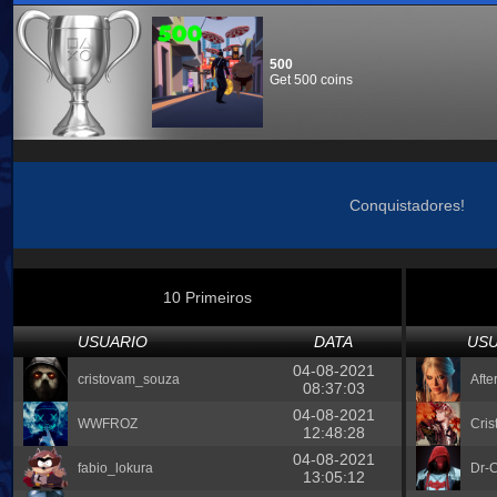
500
Get 500 coins
Conquistadores!
10 Primeiros
USUARIO
DATA
USU
04-08-2021
cristovam_souza
Afte
08:37:03
04-08-2021
WWFROZ
Cris
12:48:28
04-08-2021
fabio_lokura
Dr-C
13:05:12