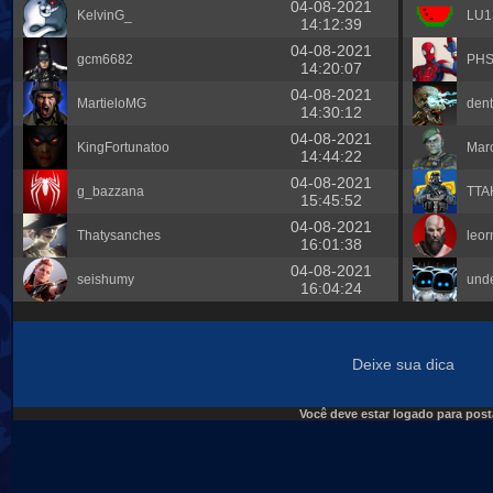
04-08-2021
KelvinG_
LU
14:12:39
04-08-2021
gcm6682
PH
14:20:07
04-08-2021
MartieloMG
dent
14:30:12
04-08-2021
KingFortunatoo
Marc
14:44:22
04-08-2021
g_bazzana
TTA
15:45:52
04-08-2021
Thatysanches
leor
16:01:38
04-08-2021
seishumy
und
16:04:24
Deixe sua dica
Você deve estar logado para post