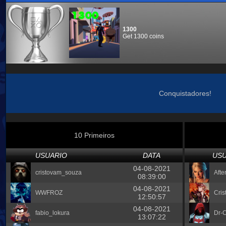
1300
Get 1300 coins
Conquistadores!
10 Primeiros
USUARIO
DATA
USU
04-08-2021
cristovam_souza
Afte
08:39:00
04-08-2021
WWFROZ
Cris
12:50:57
04-08-2021
fabio_lokura
Dr-C
13:07:22