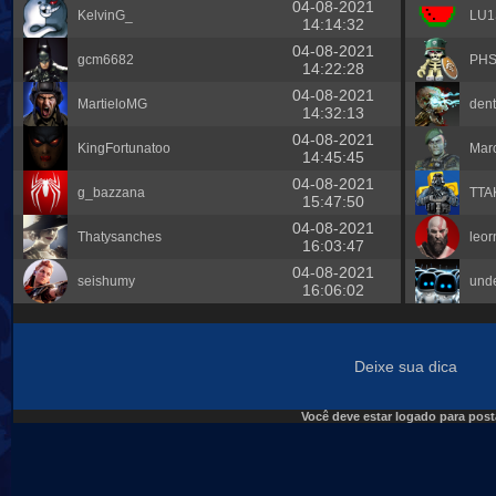
04-08-2021
KelvinG_
LU
14:14:32
04-08-2021
gcm6682
PH
14:22:28
04-08-2021
MartieloMG
dent
14:32:13
04-08-2021
KingFortunatoo
Marc
14:45:45
04-08-2021
g_bazzana
TTA
15:47:50
04-08-2021
Thatysanches
leor
16:03:47
04-08-2021
seishumy
und
16:06:02
Deixe sua dica
Você deve estar logado para post