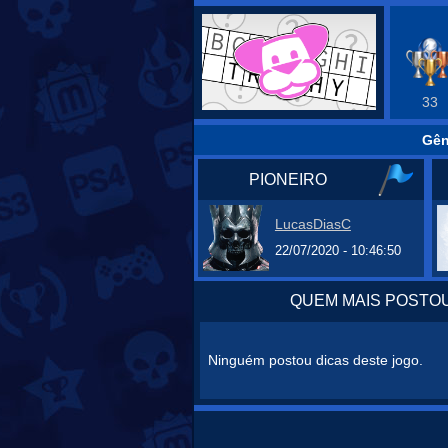
33
Gên
PIONEIRO
LucasDiasC
22/07/2020 - 10:46:50
QUEM MAIS POSTOU
Ninguém postou dicas deste jogo.