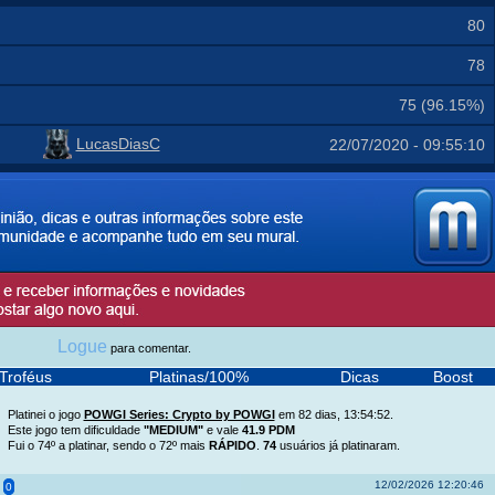
80
78
75 (96.15%)
LucasDiasC
22/07/2020 - 09:55:10
Logue
para comentar.
Troféus
Platinas/100%
Dicas
Boost
Platinei o jogo
POWGI Series: Crypto by POWGI
em 82 dias, 13:54:52.
Este jogo tem dificuldade
"MEDIUM"
e vale
41.9 PDM
Fui o 74º a platinar, sendo o 72º mais
RÁPIDO
.
74
usuários já platinaram.
12/02/2026 12:20:46
0