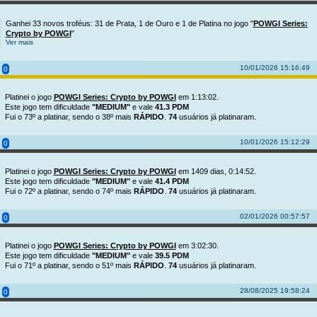
Ganhei 33 novos troféus: 31 de Prata, 1 de Ouro e 1 de Platina no jogo "
POWGI Series:
Crypto by POWGI
"
Ver mais
10/01/2026 15:16:49
0
Platinei o jogo
POWGI Series: Crypto by POWGI
em 1:13:02.
Este jogo tem dificuldade
"MEDIUM"
e vale
41.3 PDM
Fui o 73º a platinar, sendo o 38º mais
RÁPIDO
.
74
usuários já platinaram.
10/01/2026 15:12:29
0
Platinei o jogo
POWGI Series: Crypto by POWGI
em 1409 dias, 0:14:52.
Este jogo tem dificuldade
"MEDIUM"
e vale
41.4 PDM
Fui o 72º a platinar, sendo o 74º mais
RÁPIDO
.
74
usuários já platinaram.
02/01/2026 00:57:57
0
Platinei o jogo
POWGI Series: Crypto by POWGI
em 3:02:30.
Este jogo tem dificuldade
"MEDIUM"
e vale
39.5 PDM
Fui o 71º a platinar, sendo o 51º mais
RÁPIDO
.
74
usuários já platinaram.
28/08/2025 19:58:24
0