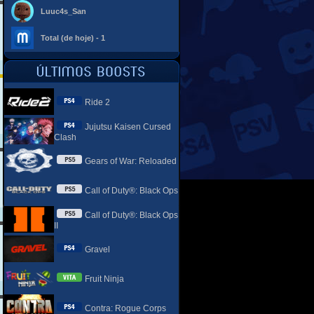
Luuc4s_San
Total (de hoje) - 1
Ride 2
Jujutsu Kaisen Cursed
Clash
Gears of War: Reloaded
Call of Duty®: Black Ops
Call of Duty®: Black Ops
II
Gravel
Fruit Ninja
Contra: Rogue Corps