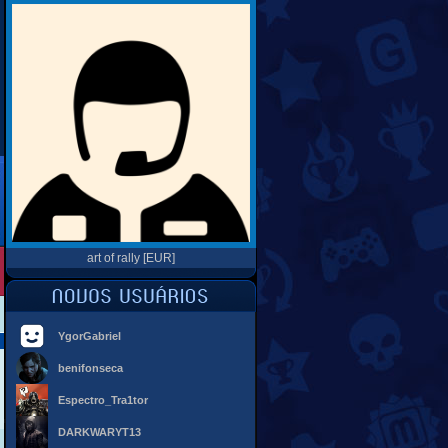
art of rally [EUR]
YgorGabriel
benifonseca
Espectro_Tra1tor
DARKWARYT13