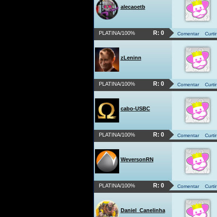
alecaoetb
R: 0
PLATINA/100%
Comentar
Curtir
zLeninn
R: 0
PLATINA/100%
Comentar
Curtir
cabo-USBC
R: 0
PLATINA/100%
Comentar
Curtir
WeversonRN
R: 0
PLATINA/100%
Comentar
Curtir
Daniel_Canelinha