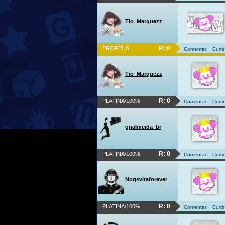
Tio_Marquezz
R: 0
TROFÉUS
Comentar
Curtir
Tio_Marquezz
R: 0
PLATINA/100%
Comentar
Curtir
gnalmeida_br
R: 0
PLATINA/100%
Comentar
Curtir
Nogsvitaforever
R: 0
PLATINA/100%
Comentar
Curtir