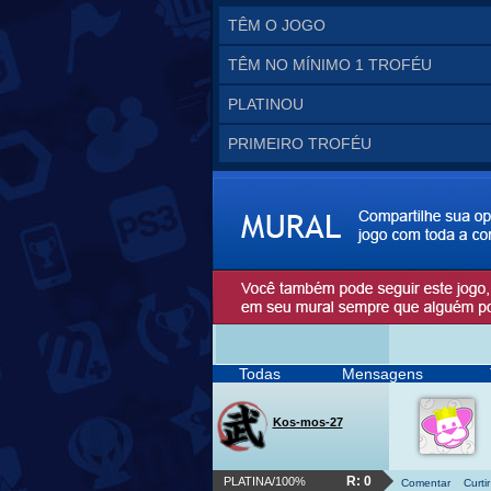
TÊM O JOGO
TÊM NO MÍNIMO 1 TROFÉU
PLATINOU
PRIMEIRO TROFÉU
Todas
Mensagens
Kos-mos-27
R: 0
PLATINA/100%
Comentar
Curtir