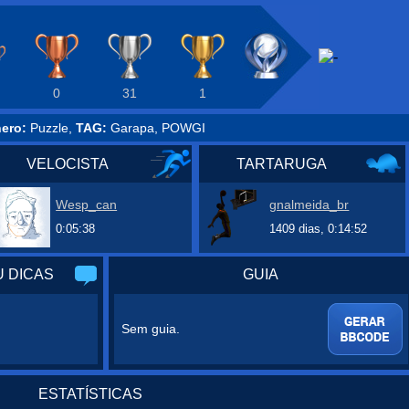
0
31
1
ero:
Puzzle,
TAG:
Garapa, POWGI
VELOCISTA
TARTARUGA
Wesp_can
gnalmeida_br
0:05:38
1409 dias, 0:14:52
 DICAS
GUIA
Sem guia.
ESTATÍSTICAS