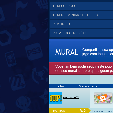
TÊM O JOGO
TÊM NO MÍNIMO 1 TROFÉU
PLATINOU
PRIMEIRO TROFÉU
Todas
Mensagens
xucoxuco31
R: 0
TROFÉUS
Comentar
Curtir