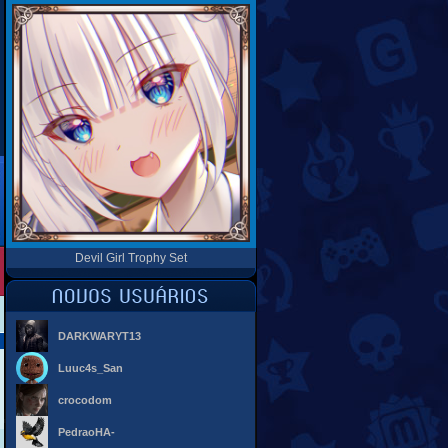
Devil Girl Trophy Set
DARKWARYT13
Luuc4s_San
crocodom
PedraoHA-