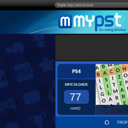
77
HARD
TROF