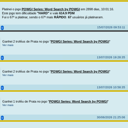
Platinei o jogo
POWGI Series: Word Search by POWGI
em 2898 dias, 10:01:16.
Este jogo tem dificuldade
"HARD"
e vale
614.9 PDM
Fui o 67º a platinar, sendo o 67º mais
RÁPIDO
.
67
usuários já platinaram.
15/07/2026 09:53:11
0
Ganhei 2 troféus de Prata no jogo "
POWGI Series: Word Search by POWGI
"
Ver mais
13/07/2026 19:28:35
0
Ganhei 2 troféus de Prata no jogo "
POWGI Series: Word Search by POWGI
"
Ver mais
13/07/2026 10:58:35
0
Ganhei 1 troféu de Prata no jogo "
POWGI Series: Word Search by POWGI
"
Ver mais
30/06/2026 21:25:06
0