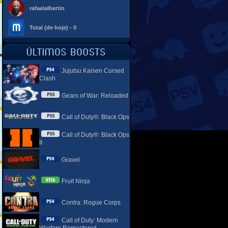
rafaelalbertin
Total (de hoje) - 0
Jujutsu Kaisen Cursed
Clash
Gears of War: Reloaded
Call of Duty®: Black Ops
Call of Duty®: Black Ops
II
Gravel
Fruit Ninja
Contra: Rogue Corps
Call of Duty: Modern