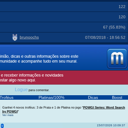
122
120
67 (55.83%)
brunoochs
07/08/2018 - 18:56:52
Logue
para comentar.
Troféus
Platinas/100%
Dicas
Boost
Ganhei 4 novos troféus: 3 de Prata e 1 de Platina no jogo "
POWGI Series: Word Search
by POWGI
"
Ver mais
15/07/2026 10:09:37
0