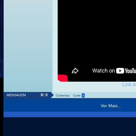
Link d
R: 0
MENSAGEM
Comentar
Curtir
0
Ver Mais...