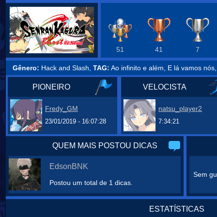
51
41
7
Gênero:
Hack and Slash,
TAG:
Ao infinito e além, E lá vamos nós
PIONEIRO
VELOCISTA
Fredy_GM
natsu_player2
23/01/2019 - 16:07:28
7:34:21
QUEM MAIS POSTOU DICAS
EdsonBNK
Sem gui
Postou um total de 1 dicas.
ESTATÍSTICAS