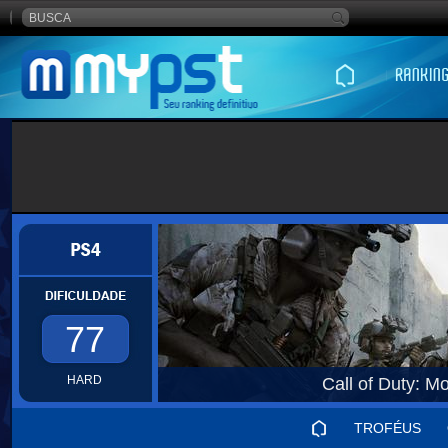
77
HARD
Call of Duty: M
TROFÉUS