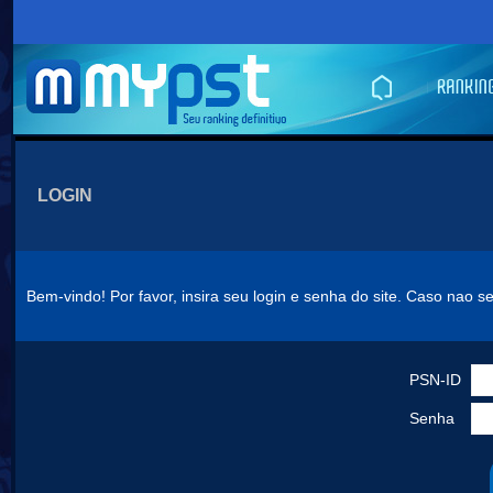
LOGIN
Bem-vindo! Por favor, insira seu login e senha do site. Caso nao s
PSN-ID
Senha