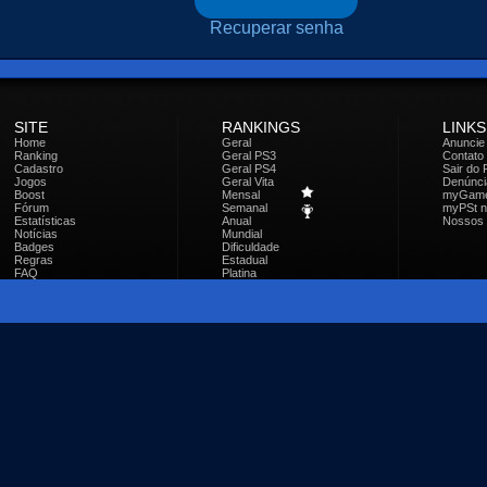
Recuperar senha
SITE
RANKINGS
LINKS
Home
Geral
Anuncie
Ranking
Geral PS3
Contato
Cadastro
Geral PS4
Sair do 
Jogos
Geral Vita
Denúnci
Boost
Mensal
myGam
Fórum
Semanal
myPSt no
Estatísticas
Anual
Nossos 
Notícias
Mundial
Badges
Dificuldade
Regras
Estadual
FAQ
Platina