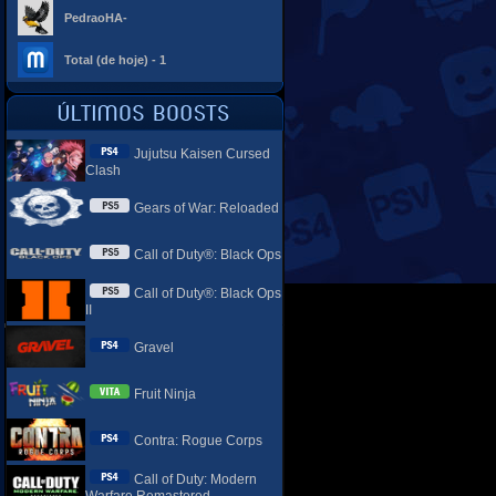
PedraoHA-
Total (de hoje) - 1
Jujutsu Kaisen Cursed
Clash
Gears of War: Reloaded
Call of Duty®: Black Ops
Call of Duty®: Black Ops
II
Gravel
Fruit Ninja
Contra: Rogue Corps
Call of Duty: Modern