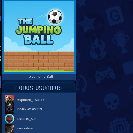
 ESPECIAIS
REDES SOCIAIS
Ranking
as
es
 seu site
Banners
The Jumping Ball
Espectro_Tra1tor
DARKWARYT13
Luuc4s_San
crocodom