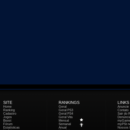
SITE
RANKINGS
LINKS
Home
Geral
Anuncie
Ranking
Geral PS3
Contato
Cadastro
Geral PS4
Sair do 
Jogos
Geral Vita
Denúnci
Boost
Mensal
myGam
Fórum
Semanal
myPSt no
Estatísticas
Anual
Nossos 