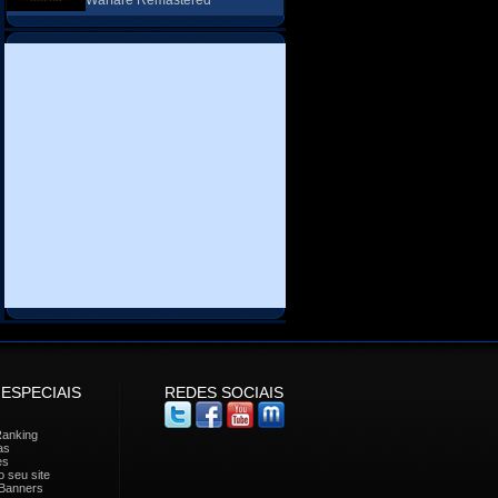
Warfare Remastered
 ESPECIAIS
REDES SOCIAIS
Ranking
as
es
 seu site
Banners