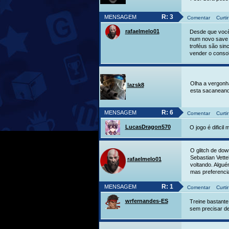
R: 3
MENSAGEM
Comentar
Curtir
rafaelmelo01
Desde que você 
num novo save v
troféus são sin
vender o consol
Olha a vergonh
lazsk8
esta sacanean
R: 6
MENSAGEM
Comentar
Curtir
LucasDragon570
O jogo é difici
O glitch de dow
Sebastian Vettel
rafaelmelo01
voltando. Algué
mas preferenci
R: 1
MENSAGEM
Comentar
Curtir
wrfernandes-ES
Treine bastante
sem precisar de 