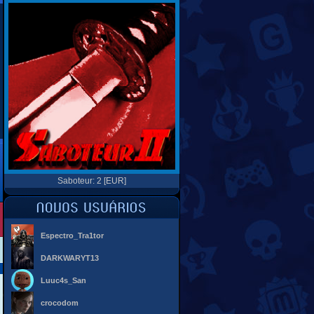
Saboteur: 2 [EUR]
Espectro_Tra1tor
DARKWARYT13
Luuc4s_San
crocodom