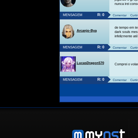
nunca irei conse
R: 0
MENSAGEM
Comentar
Curtir
de tempo em te
Arcanjo-Bya
dark souls me
infelizmente até
R: 0
MENSAGEM
Comentar
Curtir
LucasDragon570
Comprei o vola
R: 0
MENSAGEM
Comentar
Curtir