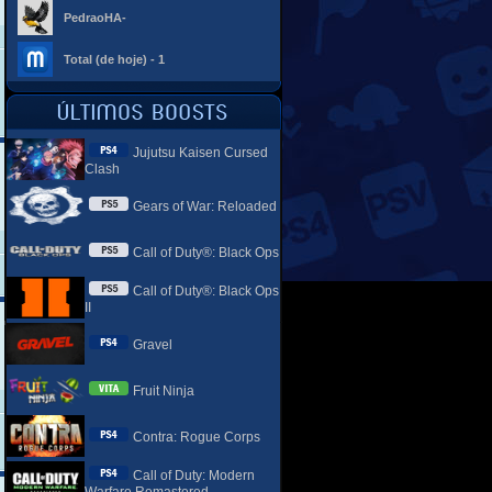
PedraoHA-
Total (de hoje) - 1
Jujutsu Kaisen Cursed
Clash
Gears of War: Reloaded
Call of Duty®: Black Ops
Call of Duty®: Black Ops
II
Gravel
Fruit Ninja
Contra: Rogue Corps
Call of Duty: Modern