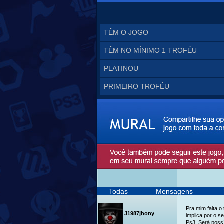
TÊM O JOGO
TÊM NO MÍNIMO 1 TROFÉU
PLATINOU
PRIMEIRO TROFÉU
Todas
Mensagens
Pra mim falta 
J1987jhony
implica por o s
Ps3. Será poss