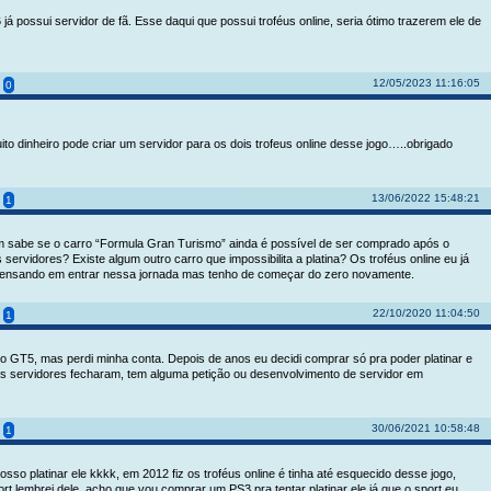
já possui servidor de fã. Esse daqui que possui troféus online, seria ótimo trazerem ele de
12/05/2023 11:16:05
0
o dinheiro pode criar um servidor para os dois trofeus online desse jogo…..obrigado
13/06/2022 15:48:21
1
m sabe se o carro “Formula Gran Turismo” ainda é possível de ser comprado após o
servidores? Existe algum outro carro que impossibilita a platina? Os troféus online eu já
pensando em entrar nessa jornada mas tenho de começar do zero novamente.
22/10/2020 11:04:50
1
 o GT5, mas perdi minha conta. Depois de anos eu decidi comprar só pra poder platinar e
s servidores fecharam, tem alguma petição ou desenvolvimento de servidor em
30/06/2021 10:58:48
1
osso platinar ele kkkk, em 2012 fiz os troféus online é tinha até esquecido desse jogo,
ort lembrei dele, acho que vou comprar um PS3 pra tentar platinar ele já que o sport eu