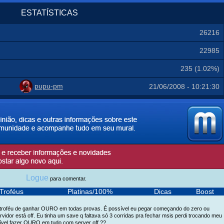
ESTATÍSTICAS
26216
22985
235 (1.02%)
pupu-pm
21/06/2008 - 10:21:30
Logue
para comentar.
Troféus
Platinas/100%
Dicas
Boost
o troféu de ganhar OURO em todas provas. É possível eu pegar começando do zero ou
ervidor está off. Eu tinha um save q faltava só 3 corridas pra fechar msis perdi trocando meu
ível fazer OURO em tudo com server off ??