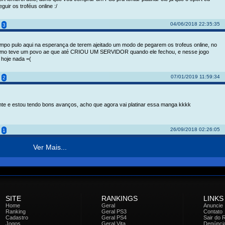
guir os troféus online :/
04/06/2018 22:35:35
3
mpo pulo aqui na esperança de terem ajeitado um modo de pegarem os trofeus online, no
smo teve um povo ae que até CRIOU UM SERVIDOR quando ele fechou, e nesse jogo
 hoje nada =(
07/01/2019 11:59:34
2
nte e estou tendo bons avanços, acho que agora vai platinar essa manga kkkk
26/09/2018 02:26:05
1
Ver Mais...
SITE
RANKINGS
LINKS
Home
Geral
Anuncie
Ranking
Geral PS3
Contato
Cadastro
Geral PS4
Sair do 
Jogos
Geral Vita
Denúnci