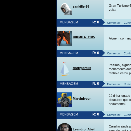
Gran Turismo 6 
sankiller99
volta.
R: 0
MENSAGEM
Comentar
Curtir
RIKMGA_1985
Alguem com muit
R: 0
MENSAGEM
Comentar
Curtir
Pessoal, algué
dorlypereira
fechamento dos 
tenho e estou 
R: 0
MENSAGEM
Comentar
Curtir
Já tinha jogado
MarvinIvson
descubro que o
andamento?
R: 0
MENSAGEM
Comentar
Curtir
Caralho ainda p
Leandro_Abel
jogando o gt sp