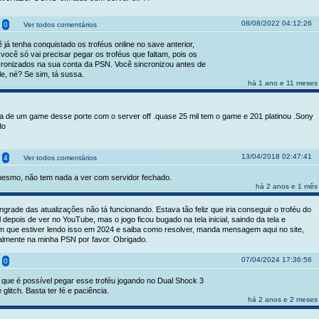
08/08/2022 04:12:26
0
Ver todos comentários
já tenha conquistado os troféus online no save anterior,
ocê só vai precisar pegar os troféus que faltam, pois os
cronizados na sua conta da PSN. Você sincronizou antes de
e, né? Se sim, tá sussa.
há 1 ano e 11 meses
a de um game desse porte com o server off .quase 25 mil tem o game e 201 platinou .Sony
do
13/04/2018 02:47:41
4
Ver todos comentários
l mesmo, não tem nada a ver com servidor fechado.
há 2 anos e 1 mês
ngrade das atualizações não tá funcionando. Estava tão feliz que iria conseguir o troféu do
 depois de ver no YouTube, mas o jogo ficou bugado na tela inicial, saindo da tela e
m que estiver lendo isso em 2024 e saiba como resolver, manda mensagem aqui no site,
almente na minha PSN por favor. Obrigado.
07/04/2024 17:36:56
0
 que é possível pegar esse troféu jogando no Dual Shock 3
glitch. Basta ter fé e paciência.
há 2 anos e 2 meses