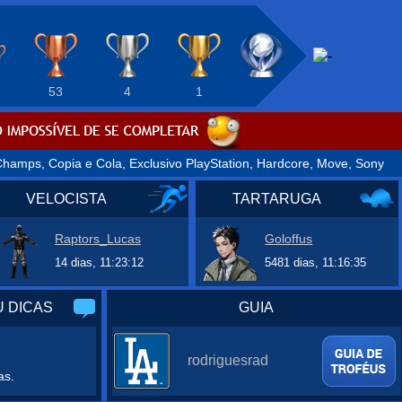
53
4
1
hamps, Copia e Cola, Exclusivo PlayStation, Hardcore, Move, Sony
VELOCISTA
TARTARUGA
Raptors_Lucas
Goloffus
14 dias, 11:23:12
5481 dias, 11:16:35
 DICAS
GUIA
rodriguesrad
as.