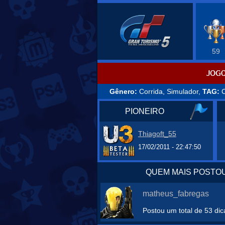
59
Gênero:
Corrida, Simulador,
TAG:
C
PIONEIRO
Thiagoft_55
17/02/2011 - 22:47:50
QUEM MAIS POSTOU
matheus_fabregas
Postou um total de 53 dic