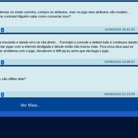
lemas no modo carreira, compro os atributos, mas no jogo meu atributos não mudam…
e contrata! Alguém sabe como consertar isso?
11/09/2016 18:41:02
2
 travando e dando erro no vita direto… Formatei o console e deletei tudo e continuou dando
entar jogar com a internet desligada e desde então não travou mais. Fica essa dica aqui se
er problema com o jogo, desativem a Wifi pq eu acho que ela buga o jogo.
15/08/2016 14:09:07
1
 são offline dele?
09/08/2016 21:15:00
0
Ver Mais...