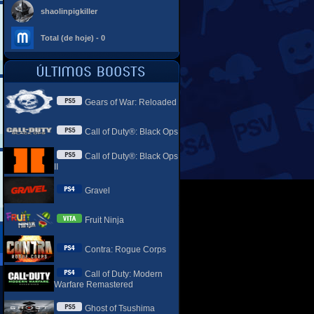
shaolinpigkiller
Total (de hoje) - 0
Gears of War: Reloaded
Call of Duty®: Black Ops
Call of Duty®: Black Ops
II
Gravel
Fruit Ninja
Contra: Rogue Corps
Call of Duty: Modern
Warfare Remastered
Ghost of Tsushima