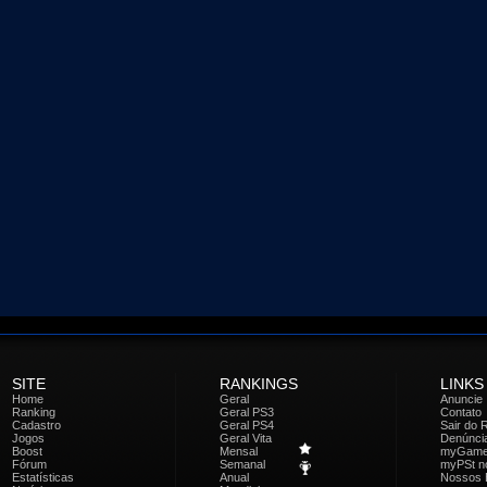
SITE
RANKINGS
LINKS
Home
Geral
Anuncie
Ranking
Geral PS3
Contato
Cadastro
Geral PS4
Sair do 
Jogos
Geral Vita
Denúnci
Boost
Mensal
myGam
Fórum
Semanal
myPSt no
Estatísticas
Anual
Nossos 