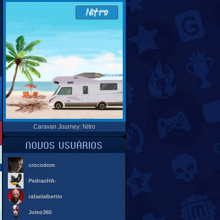
Caravan Journey: Nitro
crocodom
PedraoHA-
rafaelalbertin
Joleo360