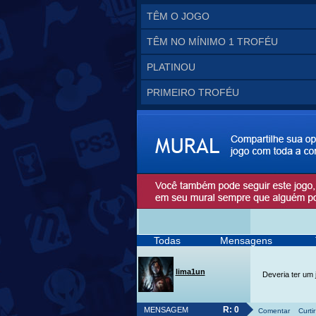
TÊM O JOGO
TÊM NO MÍNIMO 1 TROFÉU
PLATINOU
PRIMEIRO TROFÉU
Todas
Mensagens
lima1un
Deveria ter um 
R: 0
MENSAGEM
Comentar
Curtir