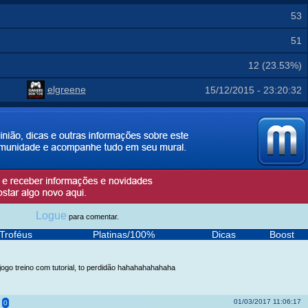
53
51
12 (23.53%)
elgreene
15/12/2015 - 23:20:32
Logue
para comentar.
Troféus
Platinas/100%
Dicas
Boost
jogo treino com tutorial, to perdidão hahahahahahaha
01/03/2017 11:06:17
0