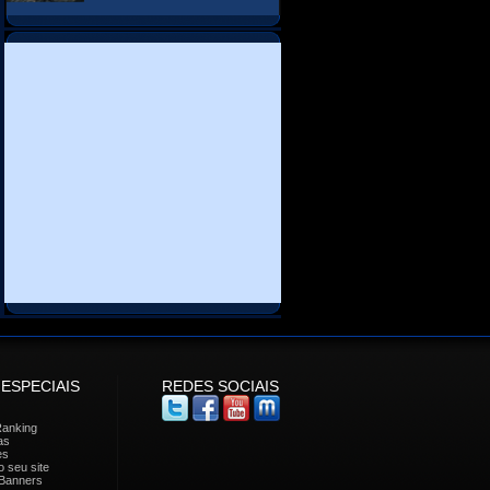
 ESPECIAIS
REDES SOCIAIS
Ranking
as
es
 seu site
Banners