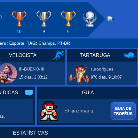
10
9
6
ero:
Esporte,
TAG:
Champs, PT-BR
VELOCISTA
TARTARUGA
III-BUENO-III
rurodrigues
15 dias, 2:03:12
976 dias, 9:10:07
 DICAS
GUIA
Shijiazhuang
as.
ESTATÍSTICAS