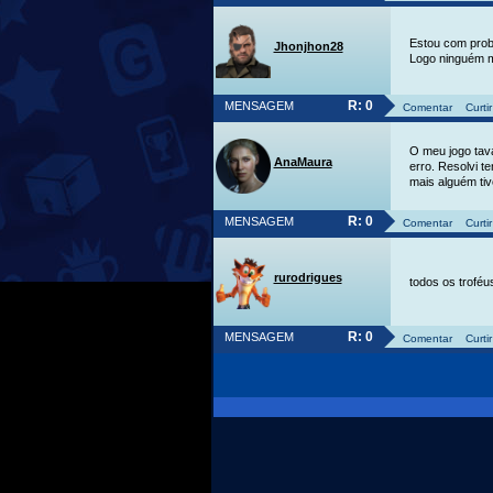
Estou com prob
Jhonjhon28
Logo ninguém m
R: 0
MENSAGEM
Comentar
Curtir
O meu jogo tava
AnaMaura
erro. Resolvi t
mais alguém tiv
R: 0
MENSAGEM
Comentar
Curtir
rurodrigues
todos os troféus
R: 0
MENSAGEM
Comentar
Curtir