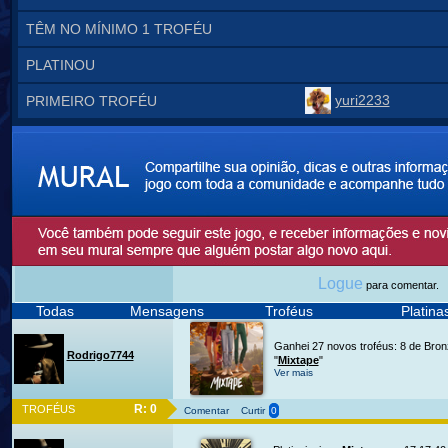
TÊM NO MÍNIMO 1 TROFÉU
PLATINOU
yuri2233
PRIMEIRO TROFÉU
Logue
para comentar.
Todas
Mensagens
Troféus
Platin
Ganhei 27 novos troféus: 8 de Bronz
Rodrigo7744
"
Mixtape
"
Ver mais
R: 0
TROFÉUS
Comentar
Curtir
0