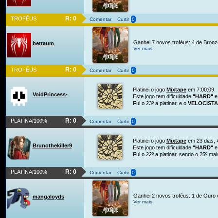
R: 0
TROFÉUS
Comentar
Curtir
0
Ganhei 7 novos troféus: 4 de Bronze
bettaum
Ver mais
R: 0
TROFÉUS
Comentar
Curtir
0
Platinei o jogo
Mixtape
em 7:00:09.
VoidPrincess-
Este jogo tem dificuldade
"HARD"
e
Fui o 23º a platinar, e o
VELOCISTA
R: 0
PLATINA/100%
Comentar
Curtir
0
Platinei o jogo
Mixtape
em 23 dias, 
Brunothekiller9
Este jogo tem dificuldade
"HARD"
e
Fui o 22º a platinar, sendo o 25º ma
R: 0
PLATINA/100%
Comentar
Curtir
0
Ganhei 2 novos troféus: 1 de Ouro e
mangaloyds
Ver mais