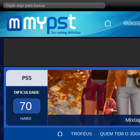
70
HARD
Mixta
TROFÉUS
QUEM TEM O JOG