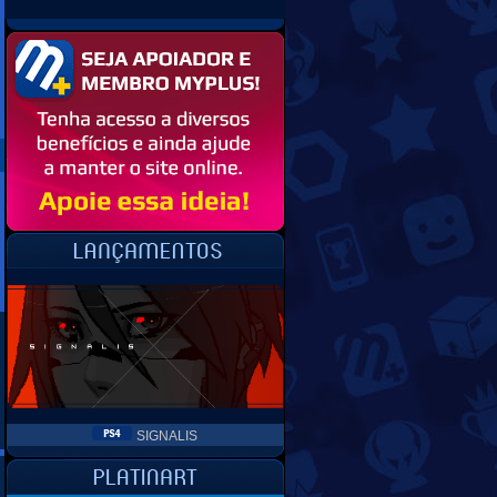
SIGNALIS