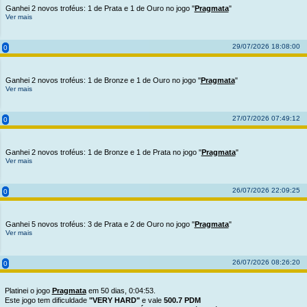
Ganhei 2 novos troféus: 1 de Prata e 1 de Ouro no jogo "
Pragmata
"
Ver mais
29/07/2026 18:08:00
0
Ganhei 2 novos troféus: 1 de Bronze e 1 de Ouro no jogo "
Pragmata
"
Ver mais
27/07/2026 07:49:12
0
Ganhei 2 novos troféus: 1 de Bronze e 1 de Prata no jogo "
Pragmata
"
Ver mais
26/07/2026 22:09:25
0
Ganhei 5 novos troféus: 3 de Prata e 2 de Ouro no jogo "
Pragmata
"
Ver mais
26/07/2026 08:26:20
0
Platinei o jogo
Pragmata
em 50 dias, 0:04:53.
Este jogo tem dificuldade
"VERY HARD"
e vale
500.7 PDM