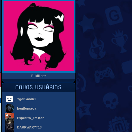
I'll kill her
YgorGabriel
benifonseca
Espectro_Tra1tor
DARKWARYT13