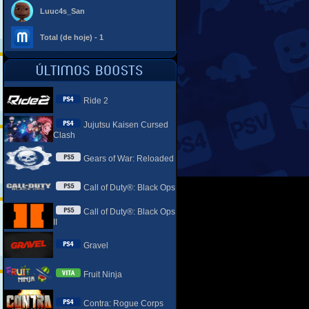
Luuc4s_San
Total (de hoje) - 1
Ride 2
Jujutsu Kaisen Cursed
Clash
Gears of War: Reloaded
Call of Duty®: Black Ops
Call of Duty®: Black Ops
II
Gravel
Fruit Ninja
Contra: Rogue Corps