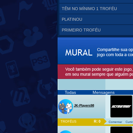
TÊM NO MÍNIMO 1 TROFÉU
PLATINOU
PRIMEIRO TROFÉU
Todas
Mensagens
JK-Players98
R: 0
TROFÉUS
Comentar
Curtir