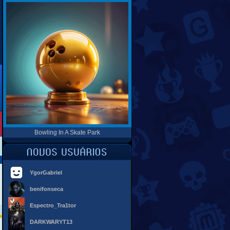
Bowling In A Skate Park
YgorGabriel
benifonseca
Espectro_Tra1tor
DARKWARYT13