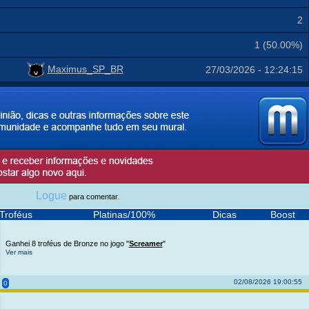
2
1 (50.00%)
Maximus_SP_BR
27/03/2026 - 12:24:15
Logue
para comentar.
Troféus
Platinas/100%
Dicas
Boost
Ganhei 8 troféus de Bronze no jogo "
Screamer
"
Ver mais
02/08/2026 19:00:55
0