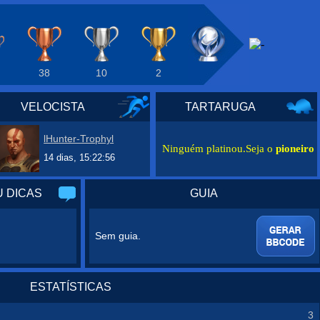
38
10
2
VELOCISTA
TARTARUGA
lHunter-Trophyl
Ninguém platinou.Seja o
pioneiro
14 dias, 15:22:56
 DICAS
GUIA
Sem guia.
ESTATÍSTICAS
3