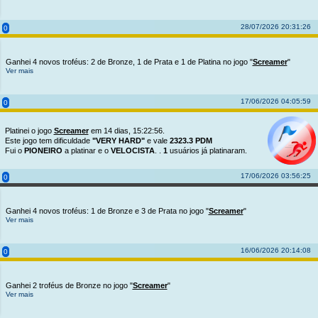
28/07/2026 20:31:26
0
Ganhei 4 novos troféus: 2 de Bronze, 1 de Prata e 1 de Platina no jogo "
Screamer
"
Ver mais
17/06/2026 04:05:59
0
Platinei o jogo
Screamer
em 14 dias, 15:22:56.
Este jogo tem dificuldade
"VERY HARD"
e vale
2323.3 PDM
Fui o
PIONEIRO
a platinar e o
VELOCISTA
. .
1
usuários já platinaram.
17/06/2026 03:56:25
0
Ganhei 4 novos troféus: 1 de Bronze e 3 de Prata no jogo "
Screamer
"
Ver mais
16/06/2026 20:14:08
0
Ganhei 2 troféus de Bronze no jogo "
Screamer
"
Ver mais