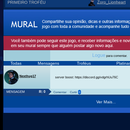
Zoro_Lionheart
PRIMEIRO TROFÉU
Logue
para comentar.
Todas
Mensagens
Troféus
Platin
Nexthug17
server boost: https://discord.gg/vdgrhUu76C
R: 0
MENSAGEM
Comentar
Curtir
0
Ver Mais...