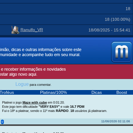
18
18 (100.00%)
Ranulfo_VR
18/08/2025 - 15:54:41
Logue
para comentar.
Troféus
Platinas/100%
Dicas
Boost
Platinei o jogo
Maze with cube
em 0:01:20.
Este jogo tem dificuldade
"VERY EASY"
e vale
16.7 PDM
Fui o 18º a platinar, sendo o 11º mais
RÁPIDO
.
18
usuários já platinaram.
11/06/2026 02:11:06
0