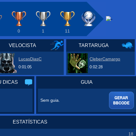
0
1
11
VELOCISTA
TARTARUGA
LucasDiasC
CleberCamargo
0:01:05
0:02:28
 DICAS
GUIA
Sem guia.
ESTATÍSTICAS
18