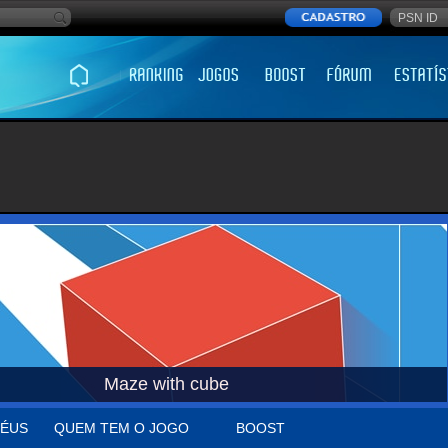
Maze with cube
ÉUS
QUEM TEM O JOGO
BOOST