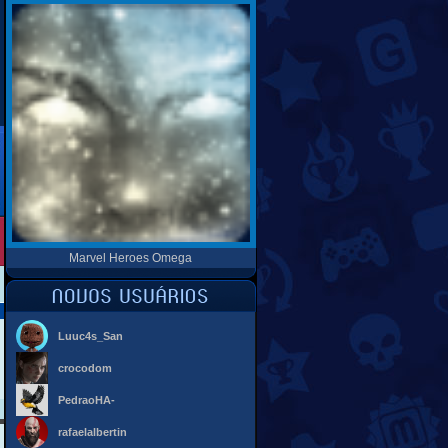
Marvel Heroes Omega
Luuc4s_San
crocodom
PedraoHA-
rafaelalbertin