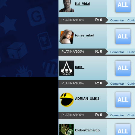
Kal_Vidal
R: 0
PLATINA/100%
Comentar
Curtir
torres_arkel
R: 0
PLATINA/100%
Comentar
Curtir
lokiz_
R: 0
PLATINA/100%
Comentar
Curtir
ADRIAN_UMK3
R: 0
PLATINA/100%
Comentar
Curtir
CleberCamargo