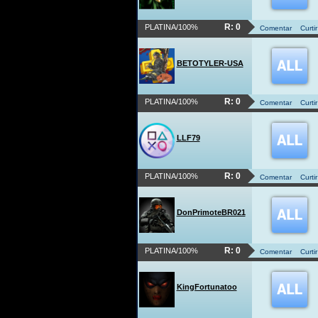
R: 0
PLATINA/100%
Comentar
Curtir
BETOTYLER-USA
R: 0
PLATINA/100%
Comentar
Curtir
LLF79
R: 0
PLATINA/100%
Comentar
Curtir
DonPrimoteBR021
R: 0
PLATINA/100%
Comentar
Curtir
KingFortunatoo