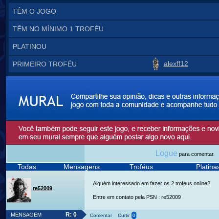
TÊM O JOGO
TÊM NO MÍNIMO 1 TROFÉU
PLATINOU
alexff12
PRIMEIRO TROFÉU
Logue
para comentar.
Todas
Mensagens
Troféus
Platin
Alguém interessado em fazer os 2 trofeus online?
re52009
Entre em contato pela PSN : re52009
R: 0
MENSAGEM
Comentar
Curtir
0