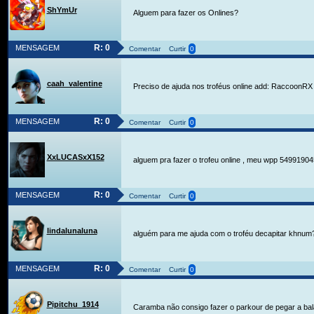
ShYmUr
Alguem para fazer os Onlines?
R: 0
MENSAGEM
Comentar
Curtir
0
caah_valentine
Preciso de ajuda nos troféus online add: RaccoonRX
R: 0
MENSAGEM
Comentar
Curtir
0
XxLUCASxX152
alguem pra fazer o trofeu online , meu wpp 5499190
R: 0
MENSAGEM
Comentar
Curtir
0
lindalunaluna
alguém para me ajuda com o troféu decapitar khnum
R: 0
MENSAGEM
Comentar
Curtir
0
Pipitchu_1914
Caramba não consigo fazer o parkour de pegar a bala