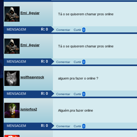
Erni_Aguiar
Tá o se quiserem chamar pros online
R: 0
MENSAGEM
Comentar
Curtir
0
Erni_Aguiar
Tá o se quiserem chamar pros online
R: 0
MENSAGEM
Comentar
Curtir
0
wolfheavyrock
alguem pra fazer o online ?
R: 0
MENSAGEM
Comentar
Curtir
0
juniorfox2
Alguém.pra fazer online
R: 0
MENSAGEM
Comentar
Curtir
0