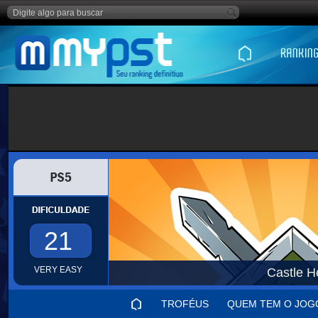
21
VERY EASY
Castle H
TROFÉUS
QUEM TEM O JOG