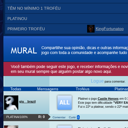
TÊM NO MÍNIMO 1 TROFÉU
PLATINOU
KingFortunatoo
PRIMEIRO TROFÉU
Logue
para comentar.
Todas
Mensagens
Troféus
Platin
Platinei o jogo
Castle Heroes
em 0:1
giu__brazil
Este jogo tem dificuldade
"VERY EA
Fui o 22º a platinar, sendo o 22º ma
R: 0
PLATINA/100%
Comentar
Curtir
0