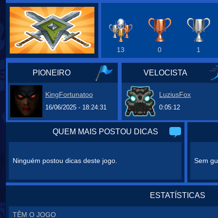
13
0
1
PIONEIRO
VELOCISTA
KingFortunatoo
LuziusFox
16/06/2025 - 18:24:31
0:05:12
QUEM MAIS POSTOU DICAS
Ninguém postou dicas deste jogo.
Sem gui
ESTATÍSTICAS
TÊM O JOGO