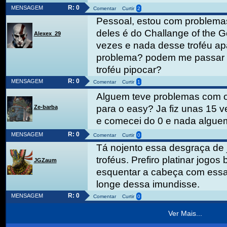
R: 0
MENSAGEM
Comentar
Curtir
2
Pessoal, estou com problemas
deles é do Challange of the Go
Alexex_29
vezes e nada desse troféu a
problema? podem me passar a
troféu pipocar?
R: 0
MENSAGEM
Comentar
Curtir
1
Alguem teve problemas com o 
para o easy? Ja fiz unas 15 v
Ze-barba
e comecei do 0 e nada algue
R: 0
MENSAGEM
Comentar
Curtir
0
Tá nojento essa desgraça de 
troféus. Prefiro platinar jogos
JGZaum
esquentar a cabeça com ess
longe dessa imundisse.
R: 0
MENSAGEM
Comentar
Curtir
0
Ver Mais...