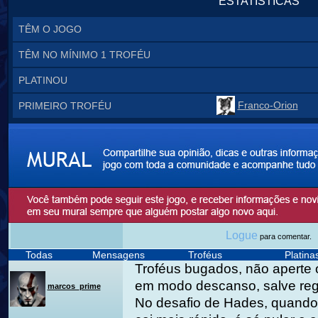
ESTATÍSTICAS
TÊM O JOGO
TÊM NO MÍNIMO 1 TROFÉU
PLATINOU
Franco-Orion
PRIMEIRO TROFÉU
Logue
para comentar.
Todas
Mensagens
Troféus
Platin
Troféus bugados, não aperte 
em modo descanso, salve re
marcos_prime
No desafio de Hades, quando 