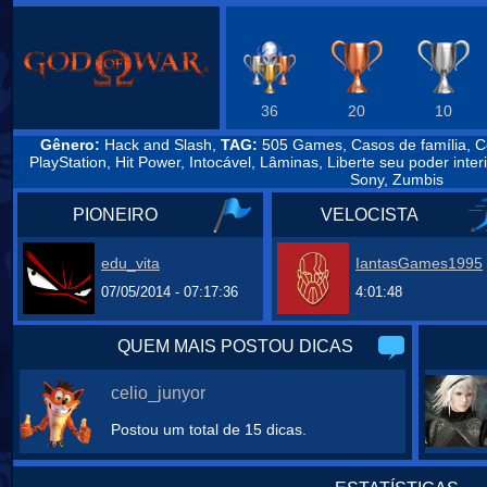
36
20
10
Gênero:
Hack and Slash,
TAG:
505 Games, Casos de família, Co
PlayStation, Hit Power, Intocável, Lâminas, Liberte seu poder int
Sony, Zumbis
PIONEIRO
VELOCISTA
edu_vita
IantasGames1995
07/05/2014 - 07:17:36
4:01:48
QUEM MAIS POSTOU DICAS
celio_junyor
Postou um total de 15 dicas.