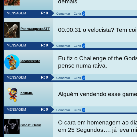
demais
R: 0
MENSAGEM
Comentar
Curtir
0
00:00:31 o velocista? Tem cois
PedroaugustoSTT
R: 0
MENSAGEM
Comentar
Curtir
0
Eu fiz o Challenge of the God
jacarecrente
pense numa raiva.
R: 0
MENSAGEM
Comentar
Curtir
0
Alguém vendendo esse gam
bruh4b-
R: 0
MENSAGEM
Comentar
Curtir
0
O cara em homenagem ao dia 
Ghost_Orain
em 25 Segundos…. já leva m