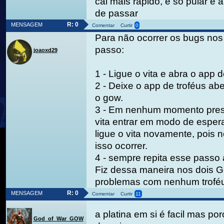
cai mais rápido, é só pular e 
de passar
R: 0
MENSAGEM
Comentar
Curtir
0
Para não ocorrer os bugs nos
passo:
joaoxd29
1 - Ligue o vita e abra o app d
2 - Deixe o app de troféus ab
o gow.
3 - Em nenhum momento press
vita entrar em modo de espera,
ligue o vita novamente, pois 
isso ocorrer.
4 - sempre repita esse passo 
Fiz dessa maneira nos dois G
problemas com nenhum troféu
R: 0
MENSAGEM
Comentar
Curtir
11
a platina em si é facil mas po
God_of_War_GOW