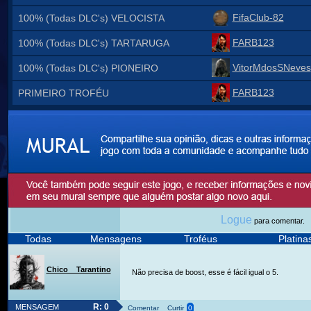
FifaClub-82
100% (Todas DLC's) VELOCISTA
FARB123
100% (Todas DLC's) TARTARUGA
VitorMdosSNeves
100% (Todas DLC's) PIONEIRO
FARB123
PRIMEIRO TROFÉU
Logue
para comentar.
Todas
Mensagens
Troféus
Platin
Chico__Tarantino
Não precisa de boost, esse é fácil igual o 5.
R: 0
MENSAGEM
Comentar
Curtir
0