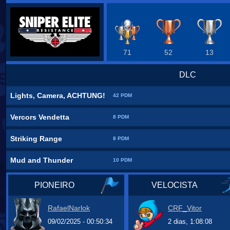
71
52
13
DLC
Lights, Camera, ACHTUNG!
42 PDM
Vercors Vendetta
8 PDM
Striking Range
8 PDM
Mud and Thunder
10 PDM
PIONEIRO
VELOCISTA
RafaelNarlok
CRF_Vitor
09/02/2025 - 00:50:34
2 dias, 1:08:08