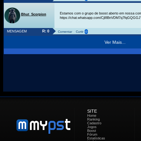
Estamos com o grupo de boost aberto em nossa comu
Bhut_Scorpion
https://chat.whatsapp.com/CjI8BnVDM7q7fqGQGG
R: 0
MENSAGEM
Comentar
Curtir
0
Ver Mais...
SITE
Home
Ranking
Cadastro
Jogos
Boost
Fórum
Estatísticas